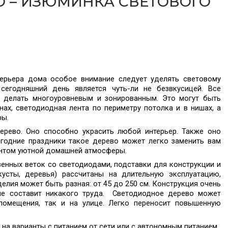
 – ИЗЮМИНКА СВЕТОВОГО
терьера дома особое внимание следует уделять световому
егодняшний день является чуть-ли не безвкусицей. Все
о делать многоуровневым и зонированным. Это могут быть
нах, светодиодная лента по периметру потолка и в нишах, а
ры.
ерево
. Оно способно украсить любой интерьер. Также оно
огодние праздники такое дерево может легко заменить вам
ментом уютной домашней атмосферы.
венных веток со светодиодами, подставки для конструкции и
кусты, деревья) рассчитаны на длительную эксплуатацию,
лия может быть разная: от 45 до 250 см. Конструкция очень
 не составит никакого труда. Светодиодное дерево может
 помещения, так и на улице. Легко переносит повышенную
на варианты с питанием от сети или с автономным питанием.