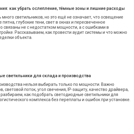
ия: как убрать ослепление, тёмные зоны и лишние расходы
 много светильников, но это ещё не означает, что освещение
 пятна, глубокие тени, свет в окнах и пересвеченное
о связаны не с недостатком мощности, а с ошибками в
стройке. Рассказываем, как провести аудит системы и что можно
еделки объекта.
ые светильники для склада и производства
оизводства нельзя выбирать только по мощности. Важно
, световой поток, угол свечения, IP-защиту, качество драйвера,
е разбираем, как подобрать светодиодные светильники для
логистического комплекса без переплаты и ошибок при установке.