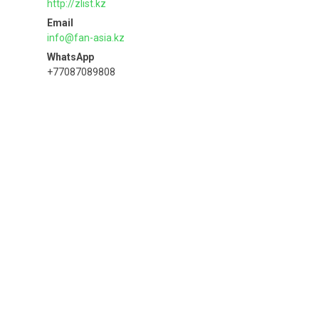
http://zlist.kz
info@fan-asia.kz
+77087089808