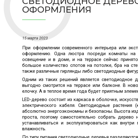
СВЕТОДИОДНОЕ ДЕРЕВО
ОФОРМЛЕНИЯ
15 марта 2023
При оформлении современного интерьера или экс
оформлению. Одна люстра посреди комнаты на с
освещение и в доме, и на террасе сейчас принят
большое количество спотов на потолке, бра на сте
также различные гирлянды либо светодиодные фигу
Одним из таких решений является
светодиодное д
выгодно смотрится на террасе или балконе. В нов
елочку. А в теплое время года будет приятным эле
LED-дерево состоит из каркаса в оболочке, искусст
электрического кабеля. Светодиодные растения (
абсолютно энергоэкономны и безопасны. Высота изде
проста, поэтому самостоятельно собрать дерево
устанавливаться и эксплуатироваться как внутри
влажность.
По типу питания светодиодные деревья разделяются 