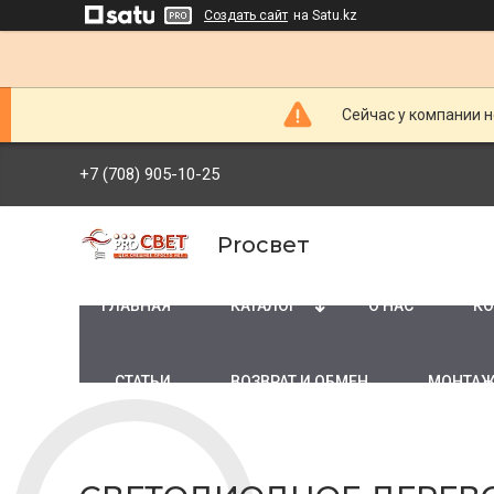
Создать сайт
на Satu.kz
Сейчас у компании н
+7 (708) 905-10-25
Proсвет
ГЛАВНАЯ
КАТАЛОГ
О НАС
КО
СТАТЬИ
ВОЗВРАТ И ОБМЕН
МОНТАЖ