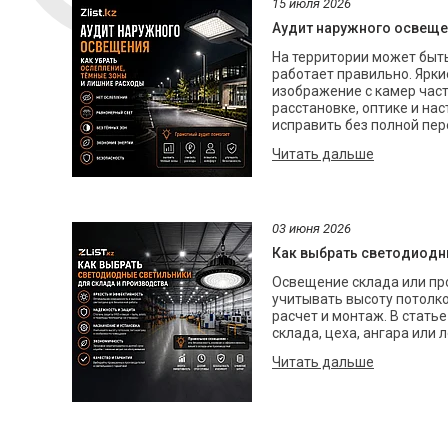
15 июля 2026
Аудит наружного освещен
На территории может быть
работает правильно. Яркие
изображение с камер част
расстановке, оптике и на
исправить без полной пер
03 июня 2026
Как выбрать светодиодн
Освещение склада или пр
учитывать высоту потолков
расчет и монтаж. В стать
склада, цеха, ангара или 