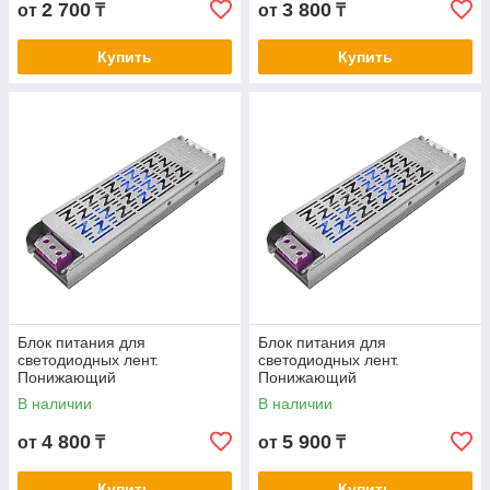
2 700
3 800
от
₸
от
₸
Купить
Купить
Блок питания для
Блок питания для
светодиодных лент.
светодиодных лент.
Понижающий
Понижающий
трансформатор FAN LUX 12V
трансформатор FAN LUX 12V
В наличии
В наличии
200W
300W
4 800
5 900
от
₸
от
₸
Купить
Купить