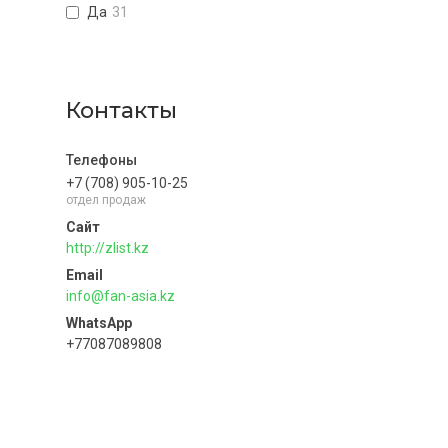
Да
31
Контакты
+7 (708) 905-10-25
отдел продаж
http://zlist.kz
info@fan-asia.kz
+77087089808