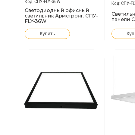
СПУ-FLY-36W
СПУ-F
Светодиодный офисный
Светиль
светильник Армстронг. СПУ-
панели 
FLY-36W
Купить
Куп