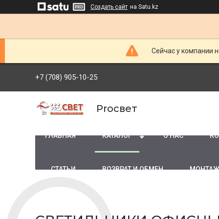
Создать сайт
на Satu.kz
Сейчас у компании н
+7 (708) 905-10-25
Proсвет
ГЛАВНАЯ
КАТАЛОГ
О НАС
КО
СТАТЬИ
ВОЗВРАТ И ОБМЕН
МОНТАЖ