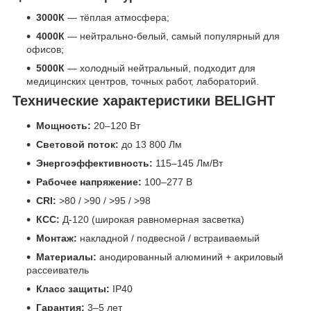
3000К
— тёплая атмосфера;
4000К
— нейтрально-белый, самый популярный для
офисов;
5000К
— холодный нейтральный, подходит для
медицинских центров, точных работ, лабораторий.
Технические характеристики BELIGHT
Мощность:
20–120 Вт
Световой поток:
до 13 800 Лм
Энергоэффективность:
115–145 Лм/Вт
Рабочее напряжение:
100–277 В
CRI:
>80 / >90 / >95 / >98
КСС:
Д-120 (широкая равномерная засветка)
Монтаж:
накладной / подвесной / встраиваемый
Материалы:
анодированный алюминий + акриловый
рассеиватель
Класс защиты:
IP40
Гарантия:
3–5 лет