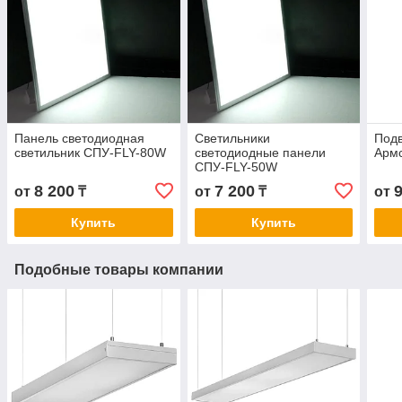
Панель светодиодная
Светильники
Под
светильник СПУ-FLY-80W
светодиодные панели
Арм
СПУ-FLY-50W
8 200
7 200
от
₸
от
₸
от
Купить
Купить
Подобные товары компании