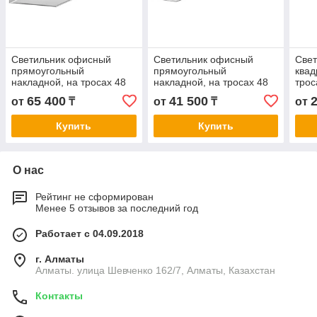
Светильник офисный
Светильник офисный
Све
прямоугольный
прямоугольный
квад
накладной, на тросах 48
накладной, на тросах 48
трос
Вт. 1195×595×40 мм
Вт. 1195 х 180 х 40 мм.
мм. 
65 400
41 500
от
₸
от
₸
от
Гарантия: 3 г. Сертификат:
Гарантия: 3 г. Сертификат:
Серт
CT KZ
CT KZ
Купить
Купить
О нас
Рейтинг не сформирован
Менее 5 отзывов за последний год
Работает с 04.09.2018
г. Алматы
Алматы. улица Шевченко 162/7, Алматы, Казахстан
Контакты