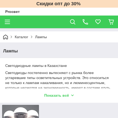
Скидки опт до 30%
Proсвет
Каталог
Лампы
Лампы
Светодиодные лампы в Казахстане
Светодиоды постепенно вытесняют с рынка более
устаревшие типы осветительных устройств. Это относиться
не только к лампам накаливания, но и люминесцентным,
которые несмотря на экономичность, имеют в составе ртуть.
Однако выбор LED источников света существенно
Показать всё
отличается от других видов освещения. Здесь нужно
обращать больше внимания не на мощность, а показатель
светового потока в люменах, и температуру свечения.