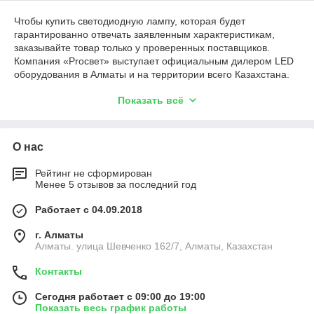
Чтобы купить светодиодную лампу, которая будет
гарантированно отвечать заявленным характеристикам,
заказывайте товар только у проверенных поставщиков.
Компания «Proсвет» выступает официальным дилером LED
оборудования в Алматы и на территории всего Казахстана.
Прямое сотрудничество с производителями позволяет нам
Показать всё
предложить клиентам оборудование на лучших условиях и с
гарантией.
В интернет-магазине есть широкий выбор продукции как для
О нас
бытовых, так и для коммерческих потребителей с
различными цоколями:
Рейтинг не сформирован
E27. Стандартный цоколь, используемый для ламп,
Менее 5 отзывов за последний год
выполненных в виде колбы или «кукурузы».
Работает с 04.09.2018
G13. Применяется для установки трубчатых
лампочек типа T8. Ранее этот цоколь использовался в
г. Алматы
люминесцентных светильниках.
Алматы. улица Шевченко 162/7, Алматы, Казахстан
G5. Как и G13, этот цоколь предназначен для
трубчатых изделий, только меньшего диаметра.
Контакты
Стоит отметить, что цена светодиодной лампы в Казахстане
Сегодня работает с 09:00 до 19:00
зависит не только от цоколя или размера, но и наличия
Показать весь график работы