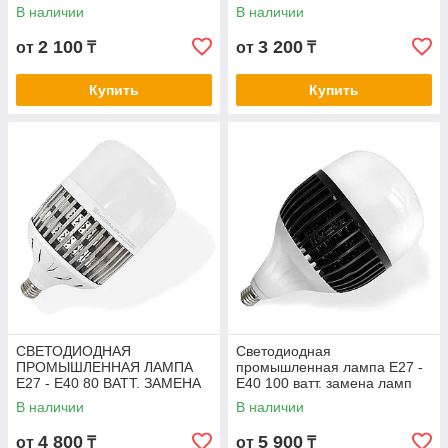
днат. led лампа e27-e40 48 w.
ЛАМП ДРЛ, ДНАТ. LED
В наличии
В наличии
ЛАМПА E27-E40 58W.
2 100
3 200
от
₸
от
₸
Купить
Купить
СВЕТОДИОДНАЯ
Светодиодная
ПРОМЫШЛЕННАЯ ЛАМПА
промышленная лампа Е27 -
E27 - E40 80 ВАТТ. ЗАМЕНА
Е40 100 ватт. замена ламп
ЛАМП ДРЛ, ДНАТ. LED
дрл, днат. led лампа e27-e40
В наличии
В наличии
ЛАМПА E27-E40 80 W.
100 w.
4 800
5 900
от
₸
от
₸