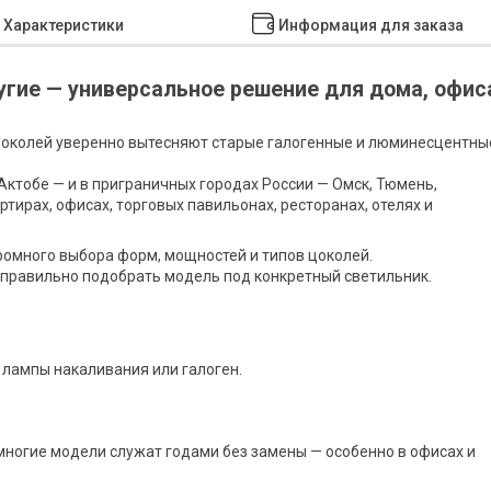
Характеристики
Информация для заказа
ругие — универсальное решение для дома, офис
околей уверенно вытесняют старые галогенные и люминесцентны
Актобе — и в приграничных городах России — Омск, Тюмень,
тирах, офисах, торговых павильонах, ресторанах, отелях и
громного выбора форм, мощностей и типов цоколей.
 правильно подобрать модель под конкретный светильник.
 лампы накаливания или галоген.
 многие модели служат годами без замены — особенно в офисах и