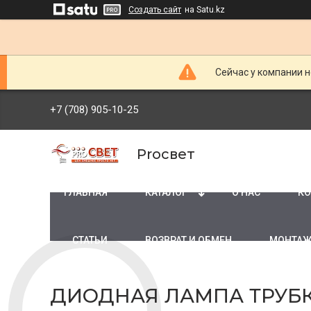
Создать сайт
на Satu.kz
Сейчас у компании н
+7 (708) 905-10-25
Proсвет
ГЛАВНАЯ
КАТАЛОГ
О НАС
КО
СТАТЬИ
ВОЗВРАТ И ОБМЕН
МОНТАЖ
ДИОДНАЯ ЛАМПА ТРУБК