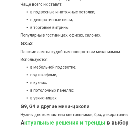
Чаще всего их ставят:
в подвесные и натяжные потолки;
в декоративные ниши;
в торговые витрины.
Популярны в гостиницах, офисах, салонах.
GX53
Плоские лампы с удобным поворотным механизмом.
Используются:
в мебельной подсветке;
под шкафами;
в кухнях;
в потолочных панелях;
в узких нишах.
G9, G4 и другие мини-цоколи
Нужны для компактных светильников, бра, декоративны
А
ктуальные решения и тренды
в выбор