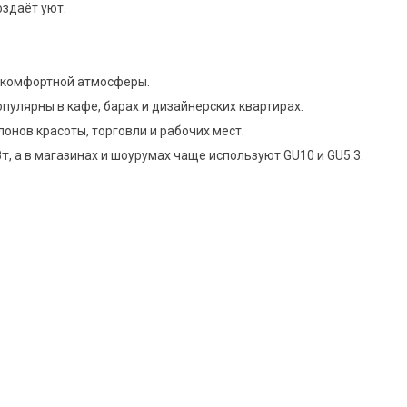
здаёт уют.
 комфортной атмосферы.
опулярны в кафе, барах и дизайнерских квартирах.
лонов красоты, торговли и рабочих мест.
Вт
, а в магазинах и шоурумах чаще используют GU10 и GU5.3.