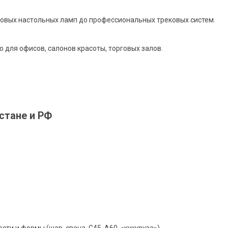
товых настольных ламп до профессиональных трековых систем.
 для офисов, салонов красоты, торговых залов.
стане и РФ
и и формы (шар, свеча, G45, A60, «кукуруза»).