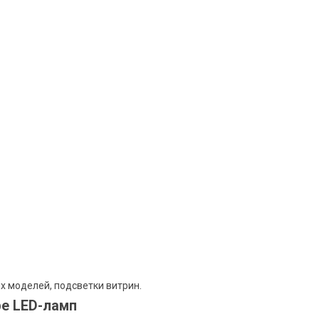
х моделей, подсветки витрин.
е LED-ламп