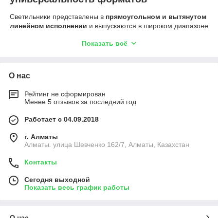
Светильники представлены в
прямоугольном и вытянутом
линейном исполнении
и выпускаются в широком диапазоне
размеров: от
600 мм до 2400 мм
, что позволяет создавать
Показать всё
как равномерное общее освещение, так и акцентные
световые линии в интерьере. Благодаря строгому дизайну и
минималистичному корпусу, они органично вписываются как
в классические офисы, так и в современные лофты и
О нас
технологичные пространства.
Рейтинг не сформирован
Менее 5 отзывов за последний год
Монтаж под любую архитектуру
Работает с 04.09.2018
Накладной монтаж
— быстрый и надежный способ
г. Алматы
закрепить светильник на поверхности потолка или
Алматы. улица Шевченко 162/7, Алматы, Казахстан
стены.
Подвесной монтаж на тросах
— оптимальное
Контакты
решение для помещений с высокими потолками или
Сегодня выходной
дизайнерскими концепциями с открытыми
Показать весь график работы
коммуникациями.
Встраиваемый монтаж
— создает эффект «единых
плоскостей» в потолочных системах типа Армстронг
О нас