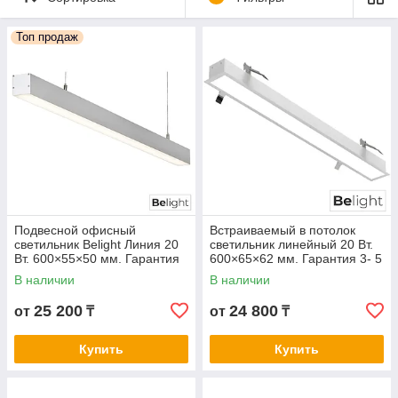
светотехнические решения, сочетающие надежность,
продуманный дизайн и гибкость установки.
Топ продаж
Подвесной офисный
Встраиваемый в потолок
светильник Belight Линия 20
светильник линейный 20 Вт.
Вт. 600×55×50 мм. Гарантия
600×65×62 мм. Гарантия 3- 5
3- 5 лет. Сертификат СТ КЗ.
лет. Сертификат СТ КЗ.
В наличии
В наличии
Любой цвет корпуса
Любой цвет корпуса
25 200
24 800
от
₸
от
₸
Купить
Купить