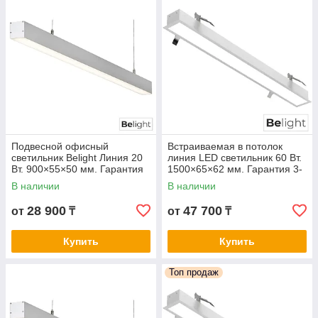
Подвесной офисный
Встраиваемая в потолок
светильник Belight Линия 20
линия LED светильник 60 Вт.
Вт. 900×55×50 мм. Гарантия
1500×65×62 мм. Гарантия 3-
3- 5 лет. Сертификат СТ КЗ.
5 лет. Сертификат СТ КЗ.
В наличии
В наличии
Любой цвет корпуса
Любой цвет корпуса
28 900
47 700
от
₸
от
₸
Купить
Купить
Топ продаж