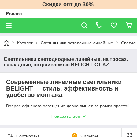
Скидки опт до 30%
Proсвет
Каталог
Светильники потолочные линейные
Светиль
Светильники светодиодные линейные, на тросах,
накладные, встраиваемые BELIGHT. CT KZ
Современные линейные светильники
BELIGHT — стиль, эффективность и
удобство монтажа
Вопрос офисного освещения давно вышел за рамки простой
«яркости». Сегодня работодатели стремятся создать
Показать всё
визуально комфортное, энергосберегающее и эстетически
выверенное пространство. С этой задачей идеально
справляются
офисные линейные светодиодные
светильники BELIGHT
— локально производимые
Сортировка
0
Фильтры