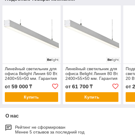
Линейный светильник для
Линейный светильник для
Под
офиса Belight Линия 60 Вт.
офиса Belight Линия 80 Вт.
свет
2400×55×50 мм. Гарантия
2400×55×50 мм. Гарантия
20 В
3- 5 лет. Сертификат СТ
3- 5 лет. Сертификат СТ
Гара
59 000
61 700
от
₸
от
₸
от
КЗ. Любой цвет корпуса
КЗ. Любой цвет корпуса
Серт
цвет
Купить
Купить
О нас
Рейтинг не сформирован
Менее 5 отзывов за последний год