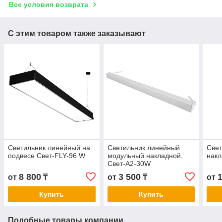
Все условия возврата
С этим товаром также заказывают
Светильник линейный на
Светильник линейный
Свет
подвесе Свет-FLY-96 W
модульный накладной.
накл
Свет-А2-30W
8 800
3 500
от
₸
от
₸
от
Купить
Купить
Подобные товары компании