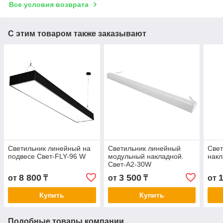
Все условия возврата
С этим товаром также заказывают
Светильник линейный на
Светильник линейный
Свет
подвесе Свет-FLY-96 W
модульный накладной.
накл
Свет-А2-30W
8 800
3 500
от
₸
от
₸
от
Купить
Купить
Подобные товары компании