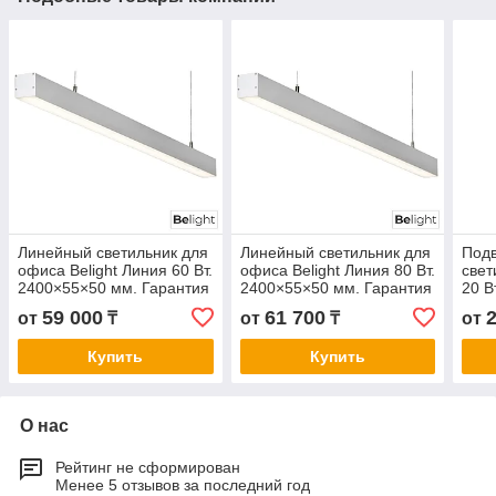
Линейный светильник для
Линейный светильник для
Под
офиса Belight Линия 60 Вт.
офиса Belight Линия 80 Вт.
свет
2400×55×50 мм. Гарантия
2400×55×50 мм. Гарантия
20 В
3- 5 лет. Сертификат СТ
3- 5 лет. Сертификат СТ
Гара
59 000
61 700
от
₸
от
₸
от
КЗ. Любой цвет корпуса
КЗ. Любой цвет корпуса
Серт
цвет
Купить
Купить
О нас
Рейтинг не сформирован
Менее 5 отзывов за последний год