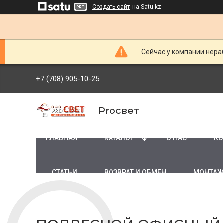
Создать сайт
на Satu.kz
Сейчас у компании нераб
+7 (708) 905-10-25
Proсвет
ГЛАВНАЯ
КАТАЛОГ
О НАС
КО
СТАТЬИ
ВОЗВРАТ И ОБМЕН
МОНТАЖ