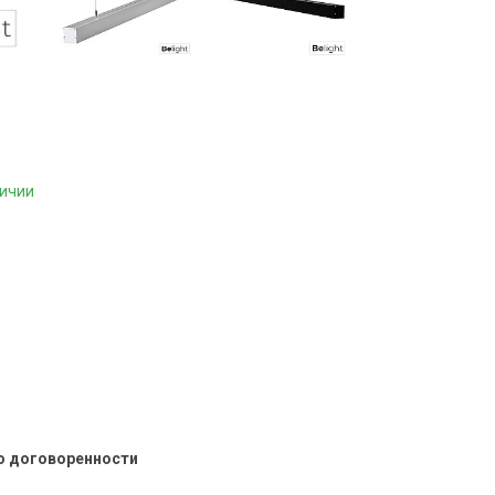
личии
о договоренности