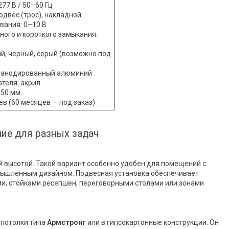
77 В / 50–60 Гц
одвес (трос), накладной
ания: 0–10 В
ого и короткого замыкания:
ый, черный, серый (возможно под
: анодированный алюминий
теля: акрил
×50 мм
ев (60 месяцев — под заказ)
ие для разных задач
й высотой. Такой вариант особенно удобен для помещений с
мышленным дизайном. Подвесная установка обеспечивает
и, стойками ресепшен, переговорными столами или зонами
 потолки типа
Армстронг
или в гипсокартонные конструкции. Он