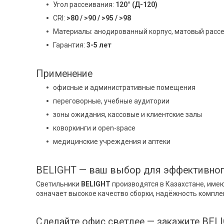
Угол рассеивания:
120° (Д-120)
CRI:
>80 / >90 / >95 / >98
Материалы: анодированный корпус, матовый расс
Гарантия:
3-
5 лет
Применение
офисные и административные помещения
переговорные, учебные аудитории
зоны ожидания, кассовые и клиентские залы
коворкинги и open-space
медицинские учреждения и аптеки
BELIGHT — ваш выбор для эффективно
Светильники
BELIGHT
производятся в Казахстане, име
означает высокое качество сборки, надёжность компл
Сделайте офис светлее — закажите BEL