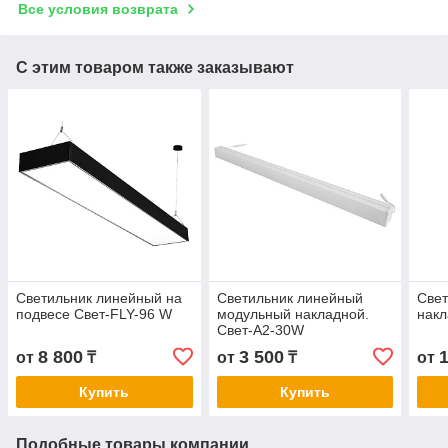
Все условия возврата
С этим товаром также заказывают
Светильник линейный на
Светильник линейный
Свет
подвесе Свет-FLY-96 W
модульный накладной.
накл
Свет-А2-30W
8 800
3 500
от
₸
от
₸
от
Купить
Купить
Подобные товары компании