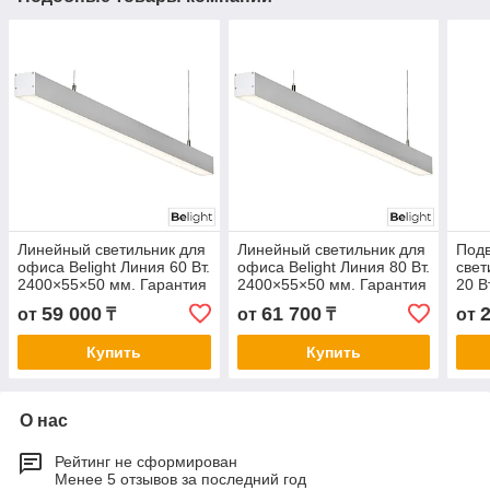
Линейный светильник для
Линейный светильник для
Под
офиса Belight Линия 60 Вт.
офиса Belight Линия 80 Вт.
свет
2400×55×50 мм. Гарантия
2400×55×50 мм. Гарантия
20 В
3- 5 лет. Сертификат СТ
3- 5 лет. Сертификат СТ
Гара
59 000
61 700
от
₸
от
₸
от
КЗ. Любой цвет корпуса
КЗ. Любой цвет корпуса
Серт
цвет
Купить
Купить
О нас
Рейтинг не сформирован
Менее 5 отзывов за последний год