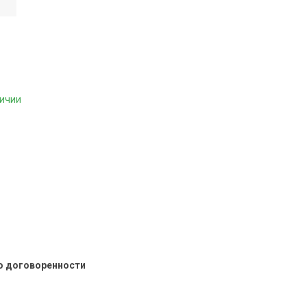
личии
о договоренности