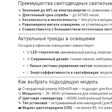
Преимущества светодиодных светильн
🔹
Экономия до 60% на электроэнергии
по сравнению 
🔹
Длительный срок службы
— до 50 000 часов
🔹
Безопасность и экологичность
— без ртути и вредн
🔹
Равномерное мягкое освещение
, не утомляющее г
🔹
Совместимость с большинством потолочных сис
Актуальные тренды в освещении
Сегодня в офисном освещении главенствуют:
💡
LED-технологии
: минимальный расход энергии 
🎨
Современный дизайн
: тонкие панели, нейтрал
⚡
Умные системы управления светом
: возможно
✅
Энергоэффективность и сертификация
: модел
Как выбрать подходящую модель
🧩 Стандартный размер 600×600 мм — подходит для бо
💡
Мощность
— 36–48 Вт оптимальна для освещения о
🌈
Цветовая температура
— 4000К (нейтральный белый
🔧
Тип установки
— встраиваемый или накладной (для б
💼
Индекс цветопередачи (CRI)
— не менее 80, что важ