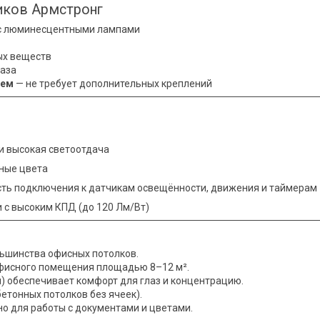
иков Армстронг
с люминесцентными лампами
ых веществ
лаза
тем
— не требует дополнительных креплений
и высокая светоотдача
ьные цвета
сть подключения к датчикам освещённости, движения и таймерам
и с высоким КПД (до 120 Лм/Вт)
льшинства офисных потолков.
фисного помещения площадью 8–12 м².
) обеспечивает комфорт для глаз и концентрацию.
етонных потолков без ячеек).
но для работы с документами и цветами.