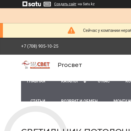
Создать сайт
на Satu.kz
Сейчас у компании нераб
+7 (708) 905-10-25
Proсвет
ГЛАВНАЯ
КАТАЛОГ
О НАС
КО
СТАТЬИ
ВОЗВРАТ И ОБМЕН
МОНТАЖ