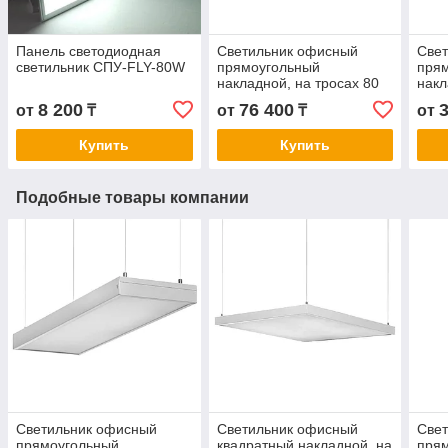
Панель светодиодная
Светильник офисный
Све
светильник СПУ-FLY-80W
прямоугольный
пря
накладной, на тросах 80
накл
Вт. 1195×595×40 мм
Вт. 
8 200
76 400
от
₸
от
₸
от
Гарантия: 3 г. Сертификат:
Гара
CT KZ
CT 
Купить
Купить
Подобные товары компании
Светильник офисный
Светильник офисный
Све
прямоугольный
квадратный накладной, на
пря