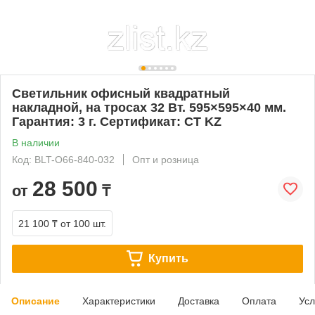
Светильник офисный квадратный
накладной, на тросах 32 Вт. 595×595×40 мм.
Гарантия: 3 г. Сертификат: CT KZ
В наличии
Код: BLT-O66-840-032
Опт и розница
28 500
от
₸
21 100 ₸
от 100 шт.
Купить
Описание
Характеристики
Доставка
Оплата
Усл