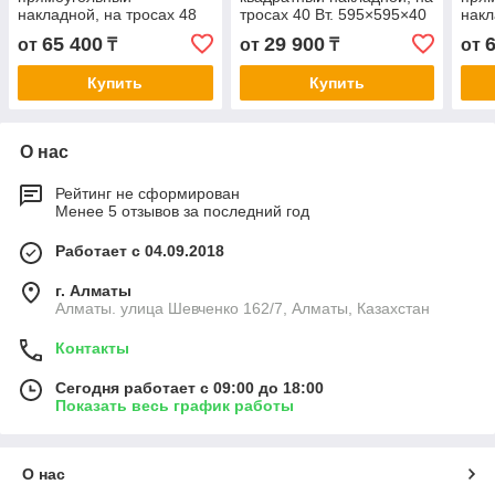
накладной, на тросах 48
тросах 40 Вт. 595×595×40
накл
Вт. 1195×595×40 мм
мм. Гарантия: 3 г.
Вт. 
65 400
29 900
от
₸
от
₸
от
Гарантия: 3 г. Сертификат:
Сертификат: CT KZ
Гара
CT KZ
CT 
Купить
Купить
О нас
Рейтинг не сформирован
Менее 5 отзывов за последний год
Работает с 04.09.2018
г. Алматы
Алматы. улица Шевченко 162/7, Алматы, Казахстан
Контакты
Сегодня работает с 09:00 до 18:00
Показать весь график работы
О нас