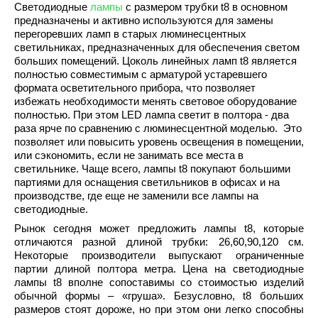
Светодиодные
лампы
с размером трубки t8 в основном
предназначены и активно используются для замены
перегоревших ламп в старых люминесцентных
светильниках, предназначенных для обеспечения светом
больших помещений. Цоколь
линейных ламп t8
является
полностью совместимым с арматурой устаревшего
формата осветительного прибора, что позволяет
избежать необходимости менять световое оборудование
полностью. При этом LED лампа светит в полтора - два
раза ярче по сравнению с люминесцентной моделью. Это
позволяет или повысить уровень освещения в помещении,
или сэкономить, если не занимать все места в
светильнике. Чаще всего, лампы t8 покупают большими
партиями для оснащения светильников в офисах и на
производстве, где еще не заменили все лампы на
светодиодные.
Рынок сегодня может предложить лампы t8, которые
отличаются разной длиной трубки: 26,60,90,120 см.
Некоторые производители выпускают ограниченные
партии длиной полтора метра. Цена на светодиодные
лампы t8 вполне сопоставимы со стоимостью изделий
обычной формы – «груша». Безусловно, t8 больших
размеров стоят дороже, но при этом они легко способны