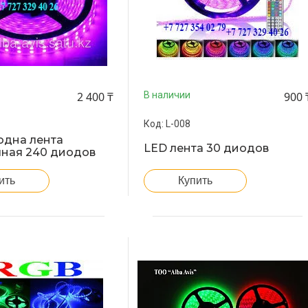
2 400 ₸
900 
В наличии
L-008
одна лента
LED лента 30 диодов
чная 240 диодов
ить
Купить