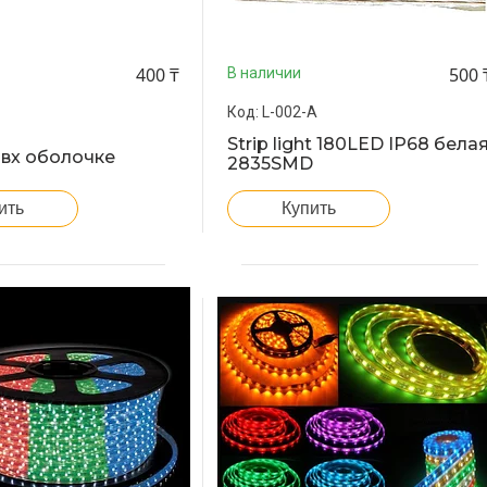
400 ₸
500 
В наличии
L-002-A
Strip light 180LED IP68 бела
пвх оболочке
2835SMD
ить
Купить