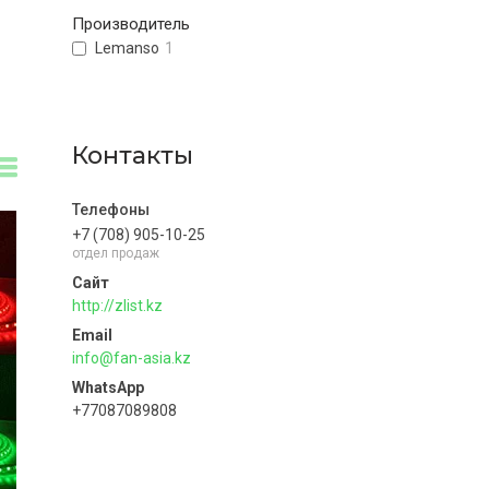
Производитель
Lemanso
1
Контакты
+7 (708) 905-10-25
отдел продаж
http://zlist.kz
info@fan-asia.kz
+77087089808