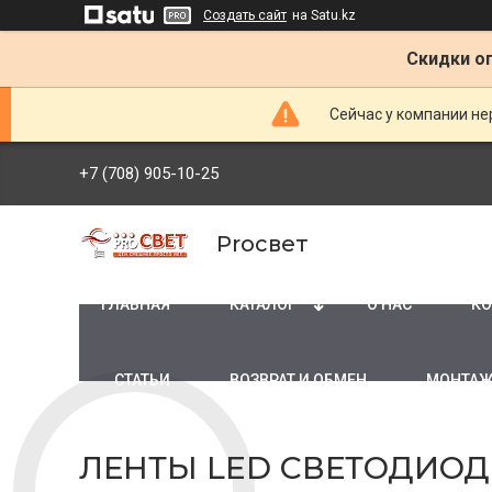
Создать сайт
на Satu.kz
Скидки оп
Сейчас у компании не
+7 (708) 905-10-25
Proсвет
ГЛАВНАЯ
КАТАЛОГ
О НАС
КО
СТАТЬИ
ВОЗВРАТ И ОБМЕН
МОНТАЖ
ЛЕНТЫ LED СВЕТОДИО