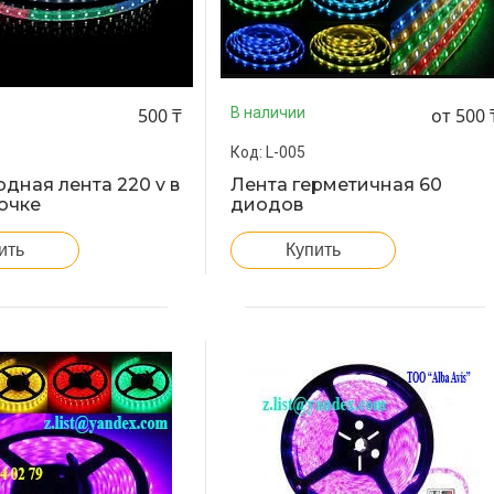
500 ₸
от 500 
В наличии
L-005
дная лента 220 v в
Лента герметичная 60
очке
диодов
ить
Купить