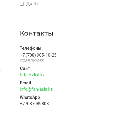
Да
47
Контакты
+7 (708) 905-10-25
отдел продаж
₸
http://zlist.kz
info@fan-asia.kz
+77087089808