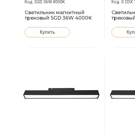
SGD 36W 4000K
S CDX 
Светильник магнитный
Светиль
трековый SGD 36W 4000K
трековы
Купить
Куп