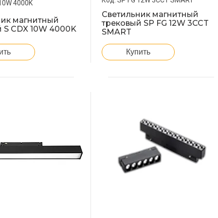
SP FG 12W 3CCT SMART
10W 4000K
Светильник магнитный
ник магнитный
трековый SP FG 12W 3CCT
й S CDX 10W 4000K
SMART
ить
Купить