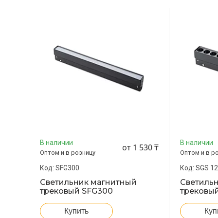
В наличии
В наличии
от 1 530 ₸
Оптом и в розницу
Оптом и в р
SFG300
SGS 1
Светильник магнитный
Светиль
трековый SFG300
трековы
Купить
Куп