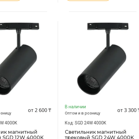
В наличии
от 2 600 ₸
от 3 300 
озницу
Оптом и в розницу
2W 4000K
SGD 24W 4000K
ник магнитный
Светильник магнитный
й SGD 12W 4000K
трековый SGD 24W 4000K