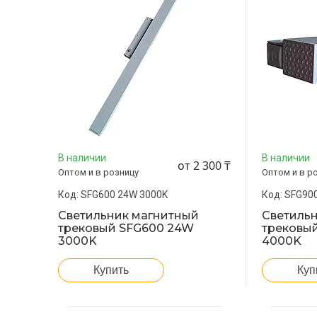
В наличии
В наличии
от 2 300 ₸
Оптом и в розницу
Оптом и в р
SFG600 24W 3000K
SFG900
Светильник магнитный
Светиль
трековый SFG600 24W
трековы
3000K
4000K
Купить
Куп