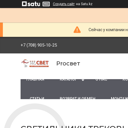
Создать сайт
на Satu.kz
Сейчас у компании н
+7 (708) 905-10-25
Proсвет
ГЛАВНАЯ
КАТАЛОГ
О НАС
КО
СТАТЬИ
ВОЗВРАТ И ОБМЕН
МОНТАЖ