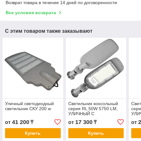
Возврат товара в течение 14 дней по договоренности
Все условия возврата
С этим товаром также заказывают
Уличный светодиодный
Светильник консольный
Свет
светильник СКУ 200 w
серия RL 50W 5750 LM,
сери
УЛИЧНЫЙ С
УЛИ
КРЕПЛЕНИЕМ, НА ТРУБУ
КРЕ
41 200
17 300
от
₸
от
₸
от
И НА СТЕНУ. МЕНЯЕТ
И Н
УГОЛ НАКЛОНА.
УГО
Купить
Купить