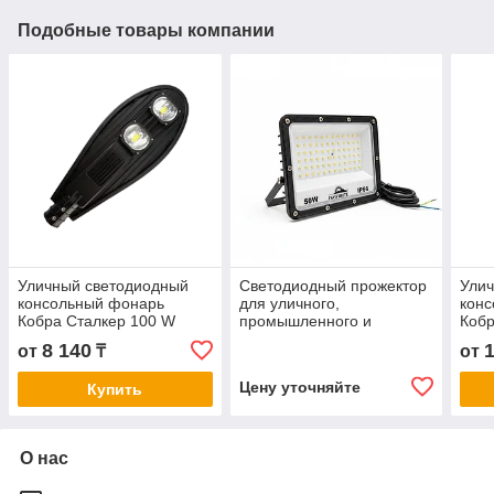
Подобные товары компании
Уличный светодиодный
Светодиодный прожектор
Ули
консольный фонарь
для уличного,
кон
Кобра Сталкер 100 W
промышленного и
Кобр
архитектурного
8 140
от
₸
от
освещения SP-FV-50W
Цену уточняйте
Купить
О нас