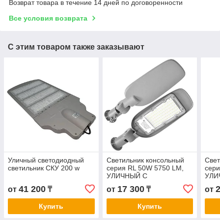
Возврат товара в течение 14 дней по договоренности
Все условия возврата
С этим товаром также заказывают
Уличный светодиодный
Светильник консольный
Свет
светильник СКУ 200 w
серия RL 50W 5750 LM,
сери
УЛИЧНЫЙ С
УЛИ
КРЕПЛЕНИЕМ, НА ТРУБУ
КРЕ
41 200
17 300
от
₸
от
₸
от
И НА СТЕНУ. МЕНЯЕТ
И Н
УГОЛ НАКЛОНА.
УГО
Купить
Купить