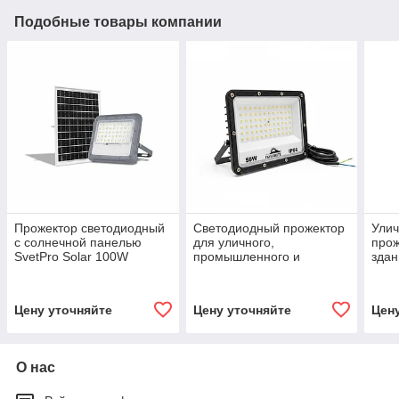
Подобные товары компании
Прожектор светодиодный
Светодиодный прожектор
Ули
с солнечной панелью
для уличного,
прож
SvetPro Solar 100W
промышленного и
здан
архитектурного
прои
освещения SP-FV-50W
объ
Цену уточняйте
Цену уточняйте
Цен
О нас