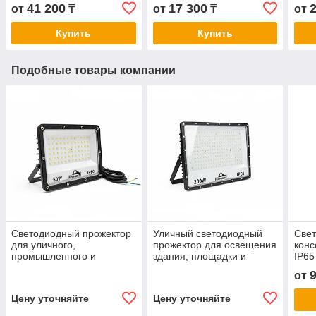
КРЕПЛЕНИЕМ, НА ТРУБУ
КРЕ
41 200
17 300
от
₸
от
₸
от
И НА СТЕНУ. МЕНЯЕТ
И Н
УГОЛ НАКЛОНА.
УГО
Купить
Купить
Подобные товары компании
Светодиодный прожектор
Уличный светодиодный
Свет
для уличного,
прожектор для освещения
кон
промышленного и
здания, площадки и
IP65
архитектурного
производственного
от
освещения SP-FV-50W
объекта SP-FV-200W
Цену уточняйте
Цену уточняйте