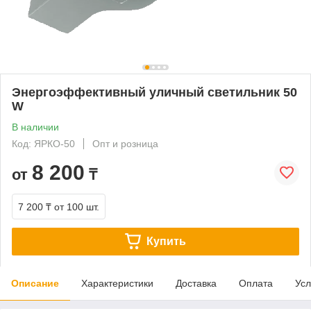
Энергоэффективный уличный светильник 50
W
В наличии
Код: ЯРКО-50
Опт и розница
8 200
от
₸
7 200 ₸
от 100 шт.
Купить
Описание
Характеристики
Доставка
Оплата
Усл