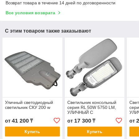
Возврат товара в течение 14 дней по договоренности
Все условия возврата
С этим товаром также заказывают
Уличный светодиодный
Светильник консольный
Свет
светильник СКУ 200 w
серия RL 50W 5750 LM,
сери
УЛИЧНЫЙ С
УЛИ
КРЕПЛЕНИЕМ, НА ТРУБУ
КРЕ
41 200
17 300
от
₸
от
₸
от
И НА СТЕНУ. МЕНЯЕТ
И Н
УГОЛ НАКЛОНА.
УГО
Купить
Купить