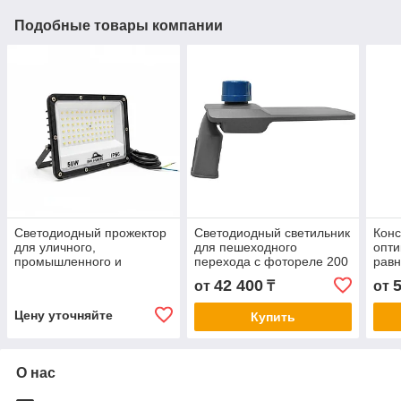
Подобные товары компании
Светодиодный прожектор
Светодиодный светильник
Конс
для уличного,
для пешеходного
опти
промышленного и
перехода с фотореле 200
рав
архитектурного
W.
150 
42 400
от
₸
от
освещения SP-FV-50W
Цену уточняйте
Купить
О нас