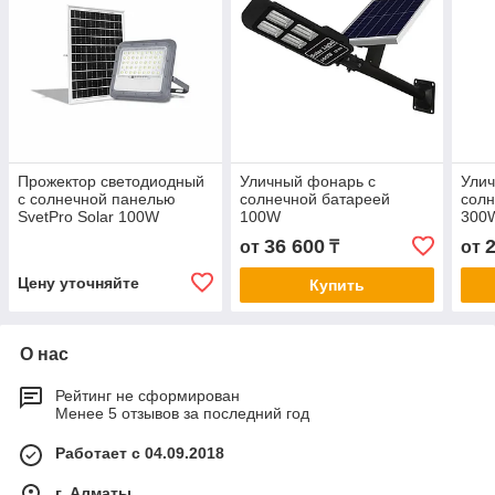
Прожектор светодиодный
Уличный фонарь с
Улич
с солнечной панелью
солнечной батареей
солн
SvetPro Solar 100W
100W
300
36 600
от
₸
от
Цену уточняйте
Купить
О нас
Рейтинг не сформирован
Менее 5 отзывов за последний год
Работает с 04.09.2018
г. Алматы