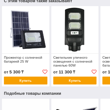
С этим товаром также заказывают
Прожектор с солнечной
Светильник уличного
Свет
батареей 25 W
освещения с солнечной
осве
панелью 60W
бат
5 300
11 300
от
₸
от
₸
от
Купить
Купить
Подобные товары компании