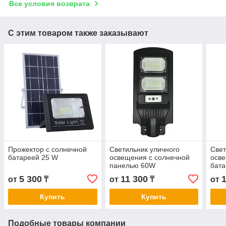
Все условия возврата
С этим товаром также заказывают
Прожектор с солнечной
Светильник уличного
Свет
батареей 25 W
освещения с солнечной
осве
панелью 60W
бат
5 300
11 300
от
₸
от
₸
от
Купить
Купить
Подобные товары компании