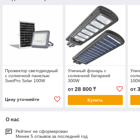
Прожектор светодиодный
Уличный фонарь с
Улич
с солнечной панелью
солнечной батареей
солн
SvetPro Solar 100W
300W
100
28 800
от
₸
от
Цену уточняйте
Купить
О нас
Рейтинг не сформирован
Менее 5 отзывов за последний год