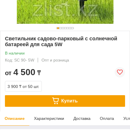
Светильник садово-парковый с солнечной
батареей для сада 5W
В наличии
Код: SC 90- 5W
Опт и розница
4 500
от
₸
3 900 ₸
от 50 шт.
Купить
Описание
Характеристики
Доставка
Оплата
Усл