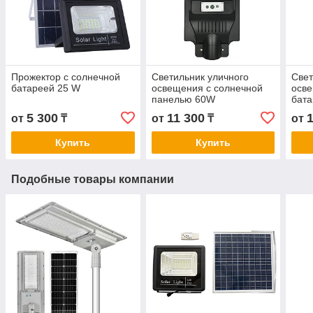
Прожектор с солнечной
Светильник уличного
Свет
батареей 25 W
освещения с солнечной
осве
панелью 60W
бат
5 300
11 300
от
₸
от
₸
от
Купить
Купить
Подобные товары компании