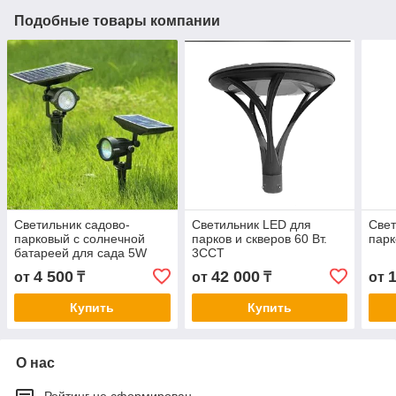
Подобные товары компании
Светильник садово-
Светильник LED для
Свет
парковый с солнечной
парков и скверов 60 Вт.
парк
батареей для сада 5W
3CCT
4 500
42 000
от
₸
от
₸
от
Купить
Купить
О нас