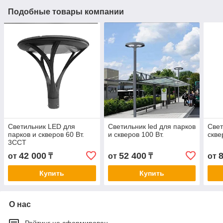
Подобные товары компании
Светильник LED для
Светильник led для парков
Свет
парков и скверов 60 Вт.
и скверов 100 Вт.
скве
3CCT
42 000
52 400
от
₸
от
₸
от
Купить
Купить
О нас