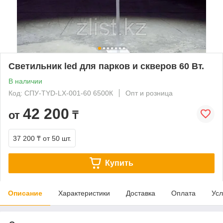
Светильник led для парков и скверов 60 Вт.
В наличии
Код: СПУ-TYD-LX-001-60 6500К
Опт и розница
42 200
от
₸
37 200 ₸
от 50 шт.
Купить
Описание
Характеристики
Доставка
Оплата
Усл