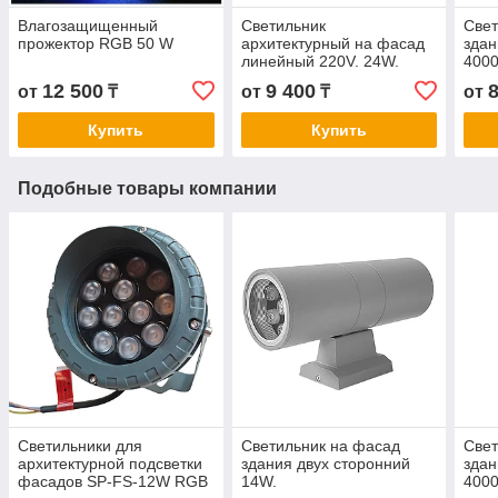
Влагозащищенный
Светильник
Свет
прожектор RGB 50 W
архитектурный на фасад
здан
линейный 220V. 24W.
4000
3000К, 4000К, 6500К
12 500
9 400
от
₸
от
₸
от
Купить
Купить
Подобные товары компании
Светильники для
Светильник на фасад
Свет
архитектурной подсветки
здания​ двух сторонний
здан
фасадов SP-FS-12W RGB
14W.
4000