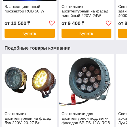
Влагозащищенный
Светильник
Свет
прожектор RGB 50 W
архитектурный на фасад
здан
линейный 220V. 24W.
4000
3000К, 4000К, 6500К
12 500
9 400
от
₸
от
₸
от
Купить
Купить
Подобные товары компании
Светильник
Светильники для
Свет
архитектурный на фасад
архитектурной подсветки
архи
Луч 220V. 20-27 Вт.
фасадов SP-FS-12W RGB
Луч 