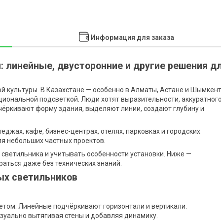
Информация для заказа
 линейные, двусторонние и другие решения д
й культуры. В Казахстане — особенно в Алматы, Астане и Шымкен
циональной подсветкой. Люди хотят выразительности, аккуратног
чёркивают форму здания, выделяют линии, создают глубину и
еджах, кафе, бизнес-центрах, отелях, парковках и городских
ля небольших частных проектов.
 светильника и учитывать особенности установки. Ниже —
аться даже без технических знаний.
ых светильников
етом. Линейные подчёркивают горизонтали и вертикали.
изуально вытягивая стены и добавляя динамику.