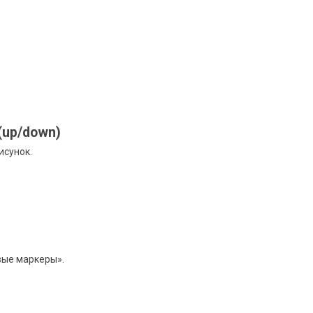
(up/down)
исунок.
вые маркеры».