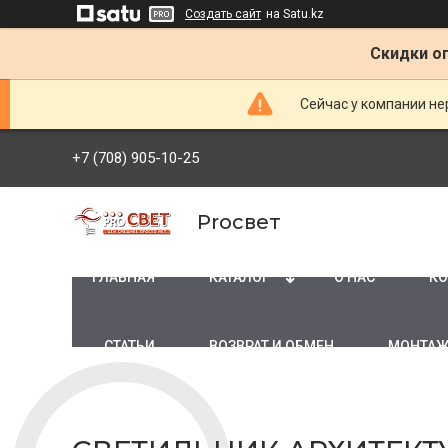
Создать сайт
на Satu.kz
Скидки оп
Сейчас у компании не
+7 (708) 905-10-25
Proсвет
ГЛАВНАЯ
КАТАЛОГ
О НАС
КО
СТАТЬИ
ВОЗВРАТ И ОБМЕН
МОНТАЖ