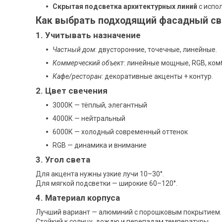
Скрытая подсветка архитектурных линий
с испо
Как выбрать подходящий фасадный св
1. Учитывать назначение
Частный дом
: двусторонние, точечные, линейные.
Коммерческий объект
: линейные мощные, RGB, ком
Кафе/ресторан
: декоративные акценты + контур.
2. Цвет свечения
3000К — тёплый, элегантный
4000К — нейтральный
6000К — холодный современный оттенок
RGB — динамика и внимание
3. Угол света
Для акцента нужны узкие лучи 10–30°.
Для мягкой подсветки — широкие 60–120°.
4. Материал корпуса
Лучший вариант — алюминий с порошковым покрытием.
Стойкий к солнцу, дождю и перепадам температуры.