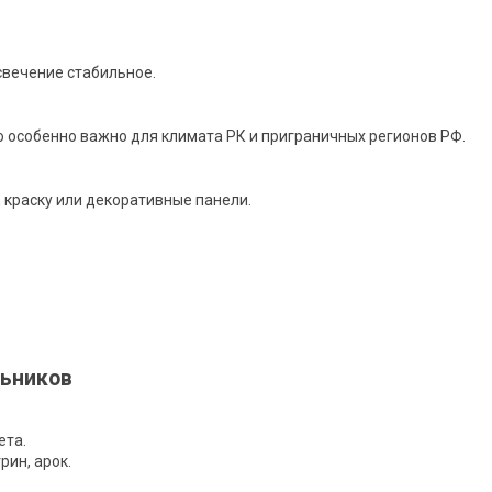
.
свечение стабильное.
то особенно важно для климата РК и приграничных регионов РФ.
 краску или декоративные панели.
ьников
ета.
рин, арок.