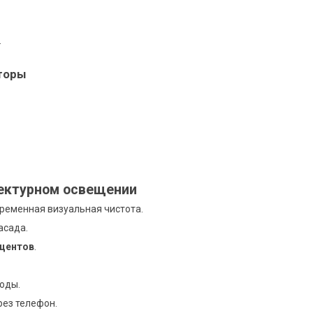
.
торы
тектурном освещении
ременная визуальная чистота.
асада.
кцентов
.
ходы.
ез телефон.