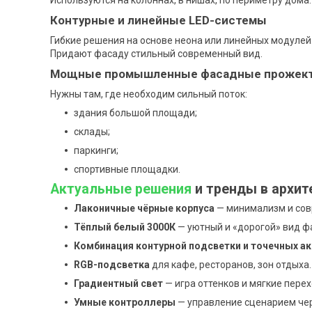
Используются на колоннах, в нишах, по периметру дома.
Контурные и линейные LED-системы
Гибкие решения на основе неона или линейных модулей
Придают фасаду стильный современный вид.
Мощные промышленные фасадные прожек
Нужны там, где необходим сильный поток:
здания большой площади;
склады;
паркинги;
спортивные площадки.
Актуальные решения
и тренды в архи
Лаконичные чёрные корпуса
— минимализм и сов
Тёплый белый 3000К
— уютный и «дорогой» вид ф
Комбинация контурной подсветки и точечных а
RGB-подсветка
для кафе, ресторанов, зон отдыха.
Градиентный свет
— игра оттенков и мягкие пере
Умные контроллеры
— управление сценарием чер