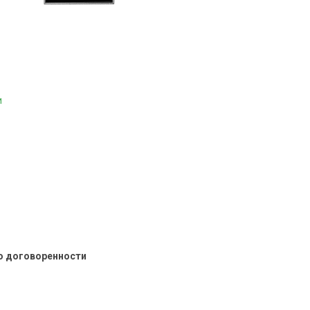
и
о договоренности