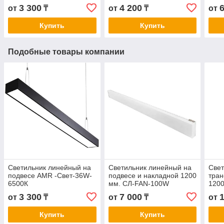
AMR-50W- 6500К
AMR
3 300
4 200
от
₸
от
₸
от
Купить
Купить
Подобные товары компании
Светильник линейный на
Светильник линейный на
Свет
подвесе AMR -Свет-36W-
подвесе и накладной 1200
тран
6500К
мм. СЛ-FAN-100W
1200
Бел
3 300
7 000
от
₸
от
₸
от
Купить
Купить