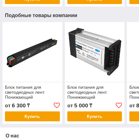
Подобные товары компании
Блок питания для
Блок питания для
Блок
светодиодных лент.
светодиодных лент.
свет
Понижающий
Понижающий
Пон
трансформатор DF02 12V
трансформатор IP45 12V
тра
6 300
5 000
от
₸
от
₸
от
200W
100W
300
Купить
Купить
О нас