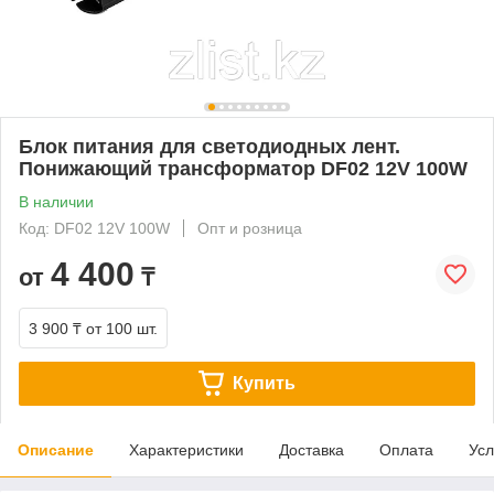
Блок питания для светодиодных лент.
Понижающий трансформатор DF02 12V 100W
В наличии
Код: DF02 12V 100W
Опт и розница
4 400
от
₸
3 900 ₸
от 100 шт.
Купить
Описание
Характеристики
Доставка
Оплата
Усл