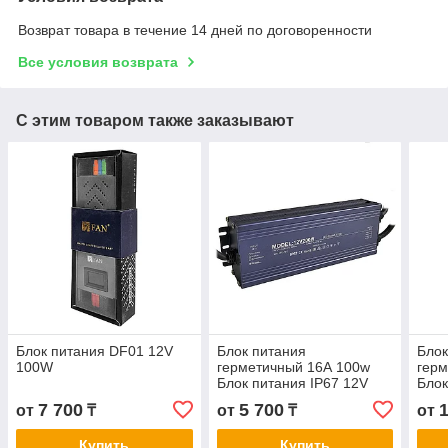
Возврат товара в течение 14 дней по договоренности
Все условия возврата
С этим товаром также заказывают
Блок питания DF01 12V
Блок питания
Блок
100W
герметичный 16А 100w
герм
Блок питания IP67 12V
Блок
100W
400
7 700
5 700
от
₸
от
₸
от
Купить
Купить