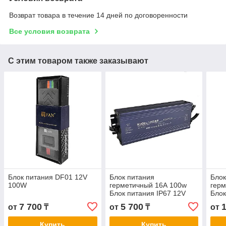
Возврат товара в течение 14 дней по договоренности
Все условия возврата
С этим товаром также заказывают
Блок питания DF01 12V
Блок питания
Блок
100W
герметичный 16А 100w
герм
Блок питания IP67 12V
Блок
100W
400
7 700
5 700
от
₸
от
₸
от
Купить
Купить