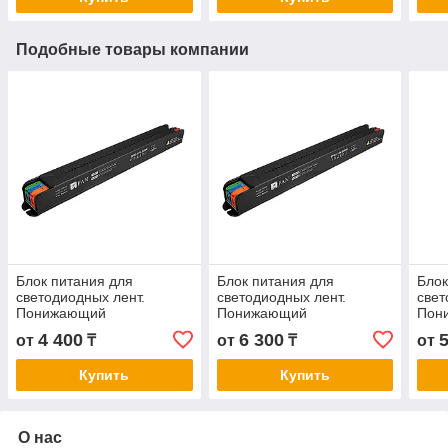
Подобные товары компании
Блок питания для
Блок питания для
Блок
светодиодных лент.
светодиодных лент.
свет
Понижающий
Понижающий
Пон
трансформатор DF02 12V
трансформатор DF02 12V
тра
4 400
6 300
от
₸
от
₸
от
100W
200W
300
Купить
Купить
О нас