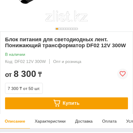
Блок питания для светодиодных лент.
Понижающий трансформатор DF02 12V 300W
В наличии
Код: DF02 12V 300W
Опт и розница
8 300
от
₸
7 300 ₸
от 50 шт.
Купить
Описание
Характеристики
Доставка
Оплата
Усл