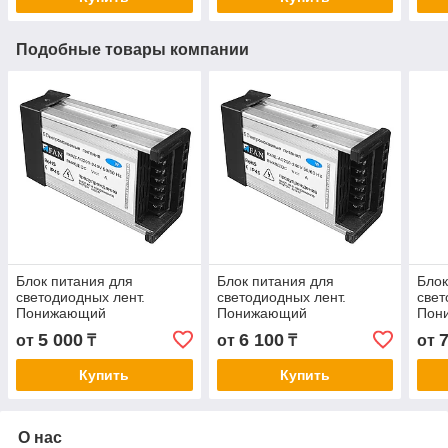
Подобные товары компании
Блок питания для
Блок питания для
Блок
светодиодных лент.
светодиодных лент.
свет
Понижающий
Понижающий
Пон
трансформатор IP45 12V
трансформатор IP45 12V
тран
5 000
6 100
от
₸
от
₸
от
100W
200W
300
Купить
Купить
О нас