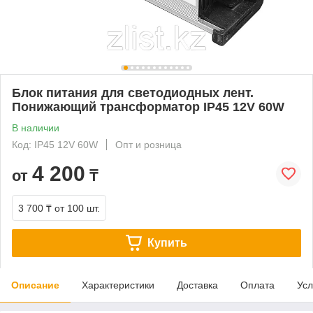
Блок питания для светодиодных лент.
Понижающий трансформатор IP45 12V 60W
В наличии
Код: IP45 12V 60W
Опт и розница
4 200
от
₸
3 700 ₸
от 100 шт.
Купить
Описание
Характеристики
Доставка
Оплата
Усл