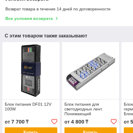
Возврат товара в течение 14 дней по договоренности
Все условия возврата
С этим товаром также заказывают
Блок питания DF01 12V
Блок питания для
Блок
100W
светодиодных лент.
герм
Понижающий
Блок
трансформатор FAN LUX
100
7 700
4 800
от
₸
от
₸
от
24V 200W
Купить
Купить