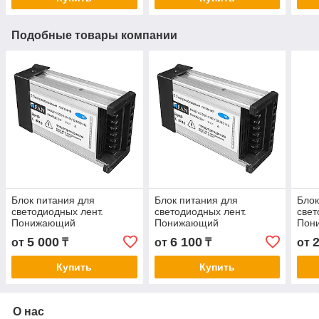
Подобные товары компании
Блок питания для
Блок питания для
Блок
светодиодных лент.
светодиодных лент.
свет
Понижающий
Понижающий
Пон
трансформатор IP45 12V
трансформатор IP45 12V
тра
5 000
6 100
от
₸
от
₸
от
100W
200W
24V
Купить
Купить
О нас