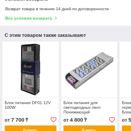
Возврат товара в течение 14 дней по договоренности
Все условия возврата
С этим товаром также заказывают
Блок питания DF01 12V
Блок питания для
Блок
100W
светодиодных лент.
герм
Понижающий
Блок
трансформатор FAN LUX
100
7 700
4 800
от
₸
от
₸
от
24V 200W
Купить
Купить