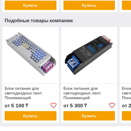
Купить
Купить
Подобные товары компании
Блок питания для
Блок питания для
Блок
светодиодных лент.
светодиодных лент.
свет
Понижающий
Понижающий
Пон
трансформатор FAN БП-
трансформатор БП-24V
тра
5 100
5 300
от
₸
от
₸
от
PR-24V 200W A+
300W
24V
Купить
Купить