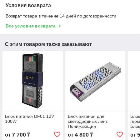
Условия возврата
Возврат товара в течение 14 дней по договоренности
Все условия возврата
С этим товаром также заказывают
Блок питания DF01 12V
Блок питания для
Блок
100W
светодиодных лент.
герм
Понижающий
Блок
трансформатор FAN LUX
100
7 700
4 800
от
₸
от
₸
от
24V 200W