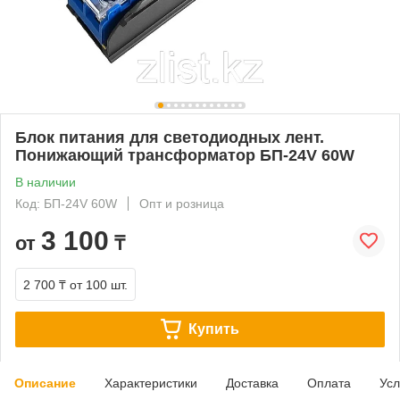
Блок питания для светодиодных лент.
Понижающий трансформатор БП-24V 60W
В наличии
Код: БП-24V 60W
Опт и розница
3 100
от
₸
2 700 ₸
от 100 шт.
Купить
Описание
Характеристики
Доставка
Оплата
Усл