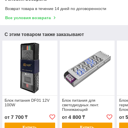
Возврат товара в течение 14 дней по договоренности
Все условия возврата
С этим товаром также заказывают
Блок питания DF01 12V
Блок питания для
Блок
100W
светодиодных лент.
герм
Понижающий
Блок
трансформатор FAN LUX
100
7 700
4 800
от
₸
от
₸
от
24V 200W
Купить
Купить