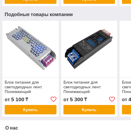
Подобные товары компании
Блок питания для
Блок питания для
Блок
светодиодных лент.
светодиодных лент.
свет
Понижающий
Понижающий
Пон
трансформатор FAN БП-
трансформатор БП-24V
тра
5 100
5 300
от
₸
от
₸
от
PR-24V 200W A+
300W
PR-
Купить
Купить
О нас