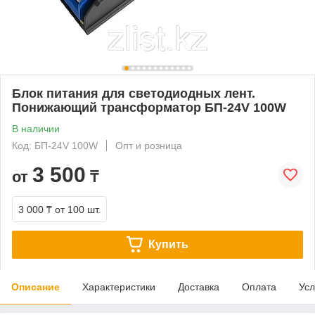
Блок питания для светодиодных лент.
Понижающий трансформатор БП-24V 100W
В наличии
Код: БП-24V 100W
Опт и розница
3 500
от
₸
3 000 ₸
от 100 шт.
Купить
Описание
Характеристики
Доставка
Оплата
Усл