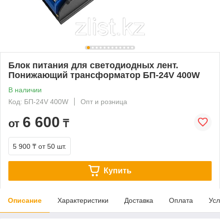
Блок питания для светодиодных лент.
Понижающий трансформатор БП-24V 400W
В наличии
Код: БП-24V 400W
Опт и розница
6 600
от
₸
5 900 ₸
от 50 шт.
Купить
Описание
Характеристики
Доставка
Оплата
Усл