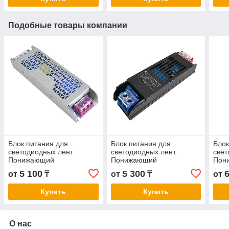
Подобные товары компании
Блок питания для
Блок питания для
Блок
светодиодных лент.
светодиодных лент.
свет
Понижающий
Понижающий
Пон
трансформатор FAN БП-
трансформатор БП-24V
тра
5 100
5 300
от
₸
от
₸
от
PR-24V 200W A+
300W
400
Купить
Купить
О нас