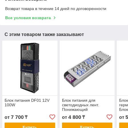
Возврат товара в течение 14 дней по договоренности
Все условия возврата
С этим товаром также заказывают
Блок питания DF01 12V
Блок питания для
Блок
100W
светодиодных лент.
герм
Понижающий
Блок
трансформатор FAN LUX
100
7 700
4 800
от
₸
от
₸
от
24V 200W
Купить
Купить