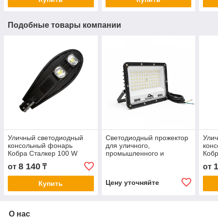
Подобные товары компании
Уличный светодиодный
Светодиодный прожектор
Ули
консольный фонарь
для уличного,
кон
Кобра Сталкер 100 W
промышленного и
Кобр
архитектурного
8 140
от
₸
от
освещения SP-FV-50W
Цену уточняйте
Купить
О нас