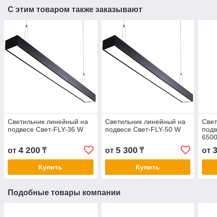
С этим товаром также заказывают
Светильник линейный на
Светильник линейный на
Свет
подвесе Свет-FLY-36 W
подвесе Свет-FLY-50 W
подв
650
4 200
5 300
от
₸
от
₸
от
Купить
Купить
Подобные товары компании