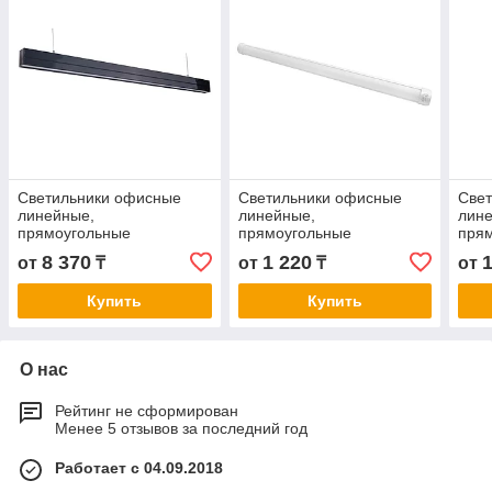
Светильники офисные
Светильники офисные
Све
линейные,
линейные,
лин
прямоугольные
прямоугольные
пря
8 370
1 220
от
₸
от
₸
от
Купить
Купить
О нас
Рейтинг не сформирован
Менее 5 отзывов за последний год
Работает с 04.09.2018