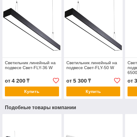
Светильник линейный на
Светильник линейный на
Свет
подвесе Свет-FLY-36 W
подвесе Свет-FLY-50 W
подв
650
4 200
5 300
от
₸
от
₸
от
Купить
Купить
Подобные товары компании