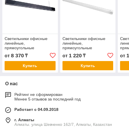
Светильники офисные
Светильники офисные
Све
линейные,
линейные,
лин
прямоугольные
прямоугольные
пря
8 370
1 220
от
₸
от
₸
от
Купить
Купить
О нас
Рейтинг не сформирован
Менее 5 отзывов за последний год
Работает с 04.09.2018
г. Алматы
Алматы. улица Шевченко 162/7, Алматы, Казахстан