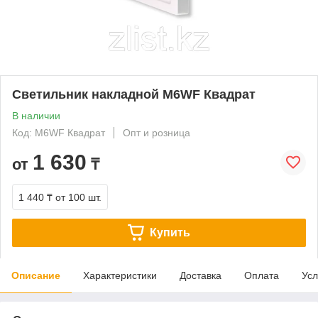
Светильник накладной M6WF Квадрат
В наличии
Код: M6WF Квадрат
Опт и розница
1 630
от
₸
1 440 ₸
от 100 шт.
Купить
Описание
Характеристики
Доставка
Оплата
Усл