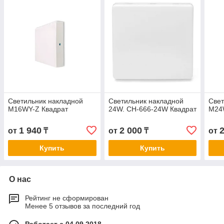
Светильник накладной
Светильник накладной
Свет
M16WY-Z Квадрат
24W. СН-666-24W Квадрат
M24
1 940
2 000
от
₸
от
₸
от
Купить
Купить
О нас
Рейтинг не сформирован
Менее 5 отзывов за последний год