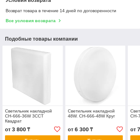
Условия возврата
Возврат товара в течение 14 дней по договоренности
Все условия возврата
Подобные товары компании
Светильник накладной
Светильник накладной
Свет
СН-666-36W 3CCT
48W. СН-666-48W Круг
СН-7
Квадрат
3 800
6 300
от
₸
от
₸
от