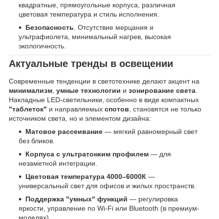
квадратные, прямоугольные корпуса, различная
цветовая температура и стиль исполнения.
Безопасность
. Отсутствие мерцания и
ультрафиолета, минимальный нагрев, высокая
экологичность.
Актуальные тренды в освещении
Современные тенденции в светотехнике делают акцент на
минимализм
,
умные технологии
и
зонирование света
.
Накладные LED-светильники, особенно в виде компактных
"таблеток"
и направляемых
спотов
, становятся не только
источником света, но и элементом дизайна:
Матовое рассеивание
— мягкий равномерный свет
без бликов.
Корпуса с ультратонким профилем
— для
незаметной интеграции.
Цветовая температура 4000–6000К
—
универсальный свет для офисов и жилых пространств.
Поддержка "умных" функций
— регулировка
яркости, управление по Wi-Fi или Bluetooth (в премиум-
моделях).