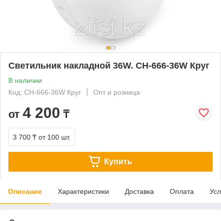
Светильник накладной 36W. СН-666-36W Круг
В наличии
Код: СН-666-36W Круг
Опт и розница
4 200
от
₸
3 700 ₸
от 100 шт.
Купить
Описание
Характеристики
Доставка
Оплата
Усл