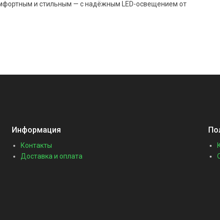
омфортным и стильным — с надёжным LED-освещением от
Информация
По
Контакты
Доставка и оплата