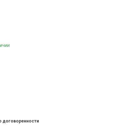
личии
о договоренности