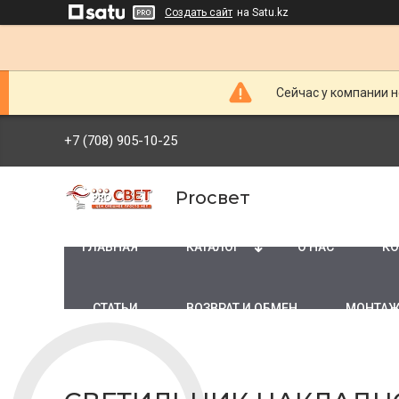
Создать сайт
на Satu.kz
Сейчас у компании н
+7 (708) 905-10-25
Proсвет
ГЛАВНАЯ
КАТАЛОГ
О НАС
КО
СТАТЬИ
ВОЗВРАТ И ОБМЕН
МОНТАЖ