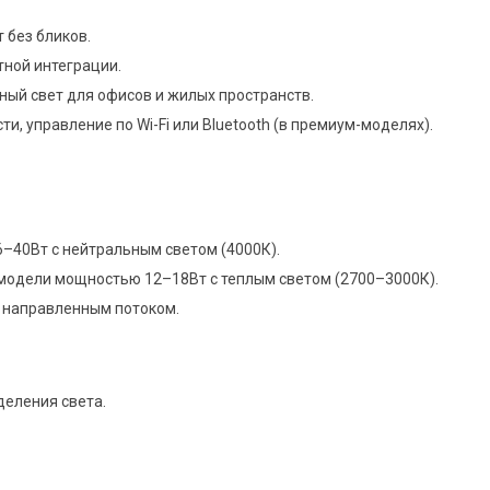
 без бликов.
ной интеграции.
ый свет для офисов и жилых пространств.
и, управление по Wi-Fi или Bluetooth (в премиум-моделях).
6–40Вт с нейтральным светом (4000К).
модели мощностью 12–18Вт с теплым светом (2700–3000К).
с направленным потоком.
деления света.