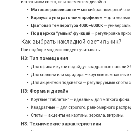
источником света, но и элементом дизайна:
Матовое рассеивание
— мягкий равномерный свет
Корпуса с ультратонким профилем
— для незамет
Цветовая температура 4000–6000К
— универсальн
Поддержка "умных" функций
— регулировка яркост
Как выбрать накладной светильник?
При подборе модели следует учитывать:
H3: Тип помещения
Для офиса и кухни подойдут квадратные панели 3
Для спальни или коридора — круглые компактные 
Для акцентной подсветки — регулируемые споты 
H3: Форма и дизайн
Круглые "таблетки" — идеальны для мягкого фона.
Квадратные — для строгого, равномерного распре
Споты — акценты на картины, зеркала, витрины.
H3: Технические характеристики