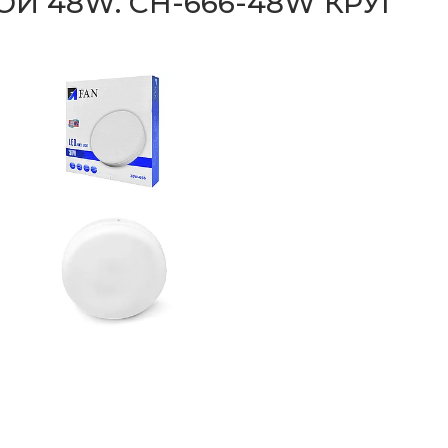
Й 48W. СН-666-48W КРУГ