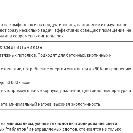
 на комфорт, но и на продуктивность, настроение и визуальное
ают сразу несколько задач: эффективно освещают помещение, не
ядят в современных интерьерах.
х светильников
натяжных потолков. Подходят для бетонных, кирпичных и
технологии, потребление энергии снижается до 80% по сравнению
до 50 000 часов.
атные, прямоугольные корпуса, различная цветовая температура и
лета, минимальный нагрев, высокая экологичность.
 на
минимализм
,
умные технологии
и
зонирование света
.
ных
"таблеток"
и направляемых
спотов
, становятся не только