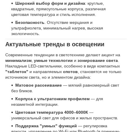
Широкий выбор форм и дизайна
: круглые,
квадратные, прямоугольные корпуса, различная
цветовая температура и стиль исполнения.
Безопасность
. Отсутствие мерцания и
ультрафиолета, минимальный нагрев, высокая
экологичность.
Актуальные тренды в освещении
Современные тенденции в светотехнике делают акцент на
минимализм
,
умные технологии
и
зонирование света
.
Накладные LED-светильники, особенно в виде компактных
"таблеток"
и направляемых
спотов
, становятся не только
источником света, но и элементом дизайна:
Матовое рассеивание
— мягкий равномерный свет
без бликов.
Корпуса с ультратонким профилем
— для
незаметной интеграции.
Цветовая температура 4000–6000К
—
универсальный свет для офисов и жилых пространств.
Поддержка "умных" функций
— регулировка
яркости, управление по Wi-Fi или Bluetooth (в премиум-