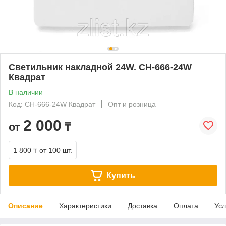
Светильник накладной 24W. СН-666-24W
Квадрат
В наличии
Код: СН-666-24W Квадрат
Опт и розница
2 000
от
₸
1 800 ₸
от 100 шт.
Купить
Описание
Характеристики
Доставка
Оплата
Усл