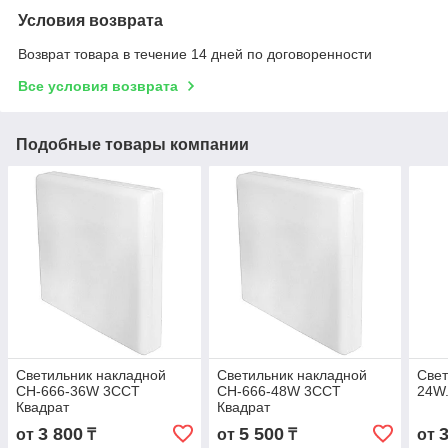
Условия возврата
Возврат товара в течение 14 дней по договоренности
Все условия возврата
Подобные товары компании
Светильник накладной
Светильник накладной
Свет
СН-666-36W 3CCT
СН-666-48W 3CCT
24W.
Квадрат
Квадрат
3 800
5 500
от
₸
от
₸
от