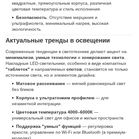
квадратные, прямоугольные корпуса, различная
цветовая температура и стиль исполнения.
Безопасность
. Отсутствие мерцания и
ультрафиолета, минимальный нагрев, высокая
экологичность.
Актуальные тренды в освещении
Современные тенденции в светотехнике делают акцент на
минимализм
,
умные технологии
и
зонирование света
.
Накладные LED-светильники, особенно в виде компактных
"таблеток"
и направляемых
спотов
, становятся не только
источником света, но и элементом дизайна:
Матовое рассеивание
— мягкий равномерный свет
без бликов.
Корпуса с ультратонким профилем
— для
незаметной интеграции.
Цветовая температура 4000–6000К
—
универсальный свет для офисов и жилых пространств.
Поддержка "умных" функций
— регулировка
яркости, управление по Wi-Fi или Bluetooth (в премиум-
моделях).