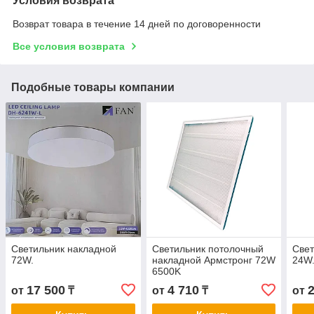
Условия возврата
Возврат товара в течение 14 дней по договоренности
Все условия возврата
Подобные товары компании
Светильник накладной
Светильник потолочный
Свет
72W.
накладной Армстронг 72W
24W.
6500K
17 500
4 710
от
₸
от
₸
от