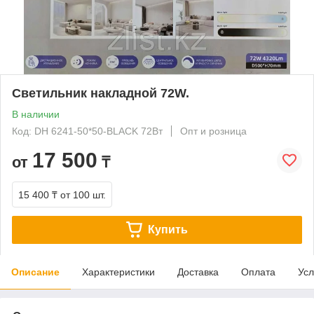
Светильник накладной 72W.
В наличии
Код: DH 6241-50*50-BLACK 72Вт
Опт и розница
17 500
от
₸
15 400 ₸
от 100 шт.
Купить
Описание
Характеристики
Доставка
Оплата
Усл