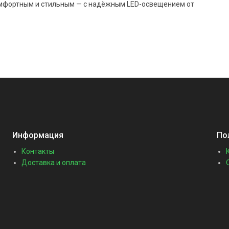
омфортным и стильным — с надёжным LED-освещением от
Информация
По
Контакты
Доставка и оплата