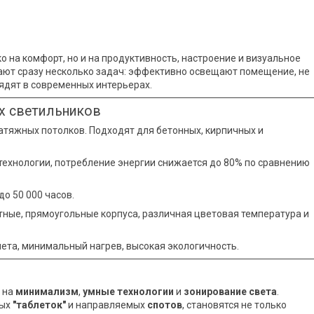
 на комфорт, но и на продуктивность, настроение и визуальное
ают сразу несколько задач: эффективно освещают помещение, не
ядят в современных интерьерах.
х светильников
натяжных потолков. Подходят для бетонных, кирпичных и
технологии, потребление энергии снижается до 80% по сравнению
до 50 000 часов.
атные, прямоугольные корпуса, различная цветовая температура и
лета, минимальный нагрев, высокая экологичность.
 на
минимализм
,
умные технологии
и
зонирование света
.
ных
"таблеток"
и направляемых
спотов
, становятся не только