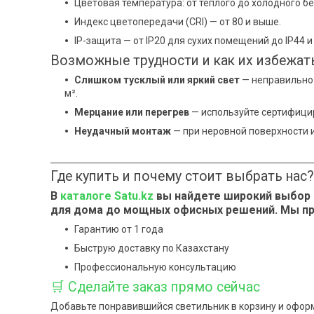
Цветовая температура: от теплого до холодного бе
Индекс цветопередачи (CRI) — от 80 и выше.
IP-защита — от IP20 для сухих помещений до IP44 
Возможные трудности и как их избежат
Слишком тусклый или яркий свет
— неправильно 
м².
Мерцание или перегрев
— используйте сертифици
Неудачный монтаж
— при неровной поверхности 
Где купить и почему стоит выбрать нас?
В
каталоге
Satu.kz
вы найдете широкий выбор 
для дома до мощных офисных решений. Мы п
Гарантию от 1 года
Быструю доставку по Казахстану
Профессиональную консультацию
🛒 Сделайте заказ прямо сейчас
Добавьте понравившийся светильник в корзину и оформи