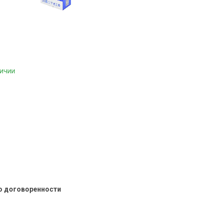
личии
о договоренности