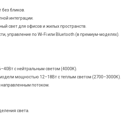
 без бликов.
ной интеграции.
ый свет для офисов и жилых пространств.
и, управление по Wi-Fi или Bluetooth (в премиум-моделях).
6–40Вт с нейтральным светом (4000К).
модели мощностью 12–18Вт с теплым светом (2700–3000К).
с направленным потоком.
деления света.