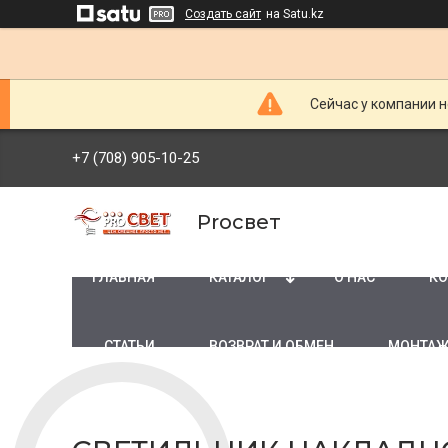
Создать сайт
на Satu.kz
Сейчас у компании н
+7 (708) 905-10-25
Proсвет
ГЛАВНАЯ
КАТАЛОГ
О НАС
КО
СТАТЬИ
ВОЗВРАТ И ОБМЕН
МОНТАЖ