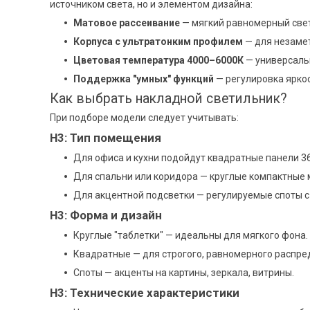
источником света, но и элементом дизайна:
Матовое рассеивание
— мягкий равномерный свет
Корпуса с ультратонким профилем
— для незамет
Цветовая температура 4000–6000К
— универсальн
Поддержка "умных" функций
— регулировка яркост
Как выбрать накладной светильник?
При подборе модели следует учитывать:
H3: Тип помещения
Для офиса и кухни подойдут квадратные панели 3
Для спальни или коридора — круглые компактные 
Для акцентной подсветки — регулируемые споты 
H3: Форма и дизайн
Круглые "таблетки" — идеальны для мягкого фона.
Квадратные — для строгого, равномерного распре
Споты — акценты на картины, зеркала, витрины.
H3: Технические характеристики