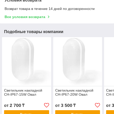
Условия возврата
Возврат товара в течение 14 дней по договоренности
Все условия возврата
Подобные товары компании
Светильник накладной
Светильник накладной
Свет
СН-IP67-15W Овал
СН-IP67-20W Овал
СН-
2 700
3 500
от
₸
от
₸
от