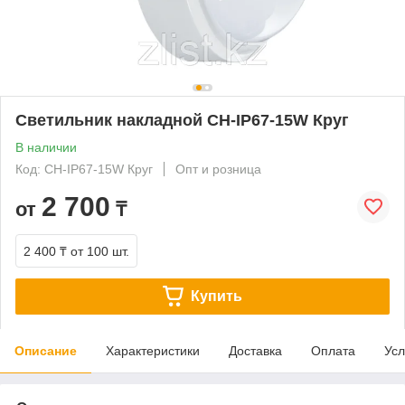
Светильник накладной СН-IP67-15W Круг
В наличии
Код: СН-IP67-15W Круг
Опт и розница
2 700
от
₸
2 400 ₸
от 100 шт.
Купить
Описание
Характеристики
Доставка
Оплата
Усл