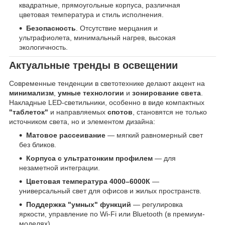
квадратные, прямоугольные корпуса, различная
цветовая температура и стиль исполнения.
Безопасность
. Отсутствие мерцания и
ультрафиолета, минимальный нагрев, высокая
экологичность.
Актуальные тренды в освещении
Современные тенденции в светотехнике делают акцент на
минимализм
,
умные технологии
и
зонирование света
.
Накладные LED-светильники, особенно в виде компактных
"таблеток"
и направляемых
спотов
, становятся не только
источником света, но и элементом дизайна:
Матовое рассеивание
— мягкий равномерный свет
без бликов.
Корпуса с ультратонким профилем
— для
незаметной интеграции.
Цветовая температура 4000–6000К
—
универсальный свет для офисов и жилых пространств.
Поддержка "умных" функций
— регулировка
яркости, управление по Wi-Fi или Bluetooth (в премиум-
моделях).