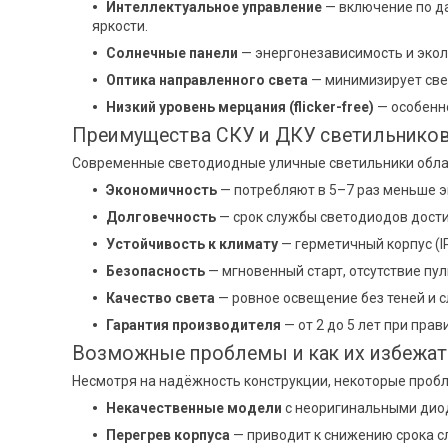
Интеллектуальное управление
— включение по д
яркости.
Солнечные панели
— энергонезависимость и экол
Оптика направленного света
— минимизирует све
Низкий уровень мерцания (flicker-free)
— особенн
Преимущества СКУ и ДКУ светильнико
Современные светодиодные уличные светильники обл
Экономичность
— потребляют в 5–7 раз меньше э
Долговечность
— срок службы светодиодов дости
Устойчивость к климату
— герметичный корпус (IP
Безопасность
— мгновенный старт, отсутствие пу
Качество света
— ровное освещение без теней и 
Гарантия производителя
— от 2 до 5 лет при пра
Возможные проблемы и как их избежат
Несмотря на надёжность конструкции, некоторые пробл
Некачественные модели
с неоригинальными диод
Перегрев корпуса
— приводит к снижению срока с