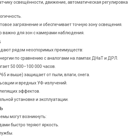
атчику освещённости, движение, автоматическая регулировка
огичность.
товое загрязнение и обеспечивает точную зону освещения.
о важно для зон с камерами наблюдения.
в
адают рядом неоспоримых преимуществ:
нергии по сравнению с аналогами на лампах ДНаТ и ДРЛ.
гает 50 000–100 000 часов.
65 и выше) защищает от пыли, влаги, снега.
льсации и вредных УФ-излучений.
слепящих эффектов.
вильной установке и эксплуатации.
ь
емы могут возникнуть:
ами быстро теряют яркость.
лужбы.