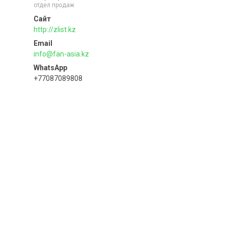
отдел продаж
http://zlist.kz
info@fan-asia.kz
+77087089808