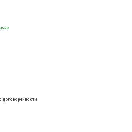
личии
о договоренности