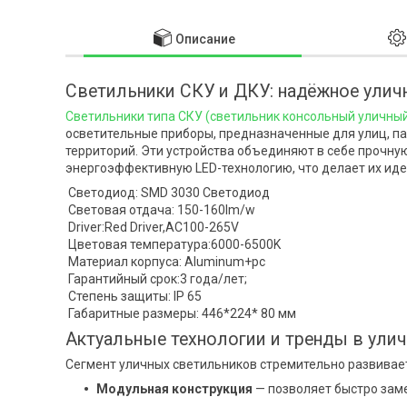
Описание
Светильники СКУ и ДКУ: надёжное ули
Светильники типа СКУ (светильник консольный уличны
осветительные приборы, предназначенные для улиц, па
территорий. Эти устройства объединяют в себе прочну
энергоэффективную LED-технологию, что делает их ид
Светодиод: SMD 3030 Светодиод
Световая отдача: 150-160lm/w
Driver:Red Driver,AC100-265V
Цветовая температура:6000-6500K
Материал корпуса: Aluminum+pc
Гарантийный срок:3 года/лет;
Степень защиты: IP 65
Габаритные размеры: 446*224* 80 мм
Актуальные технологии и тренды в ули
Сегмент уличных светильников стремительно развивает
Модульная конструкция
— позволяет быстро зам