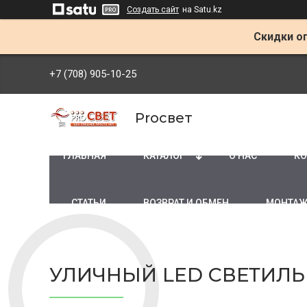
Создать сайт
на Satu.kz
Скидки оп
+7 (708) 905-10-25
Proсвет
ГЛАВНАЯ
КАТАЛОГ
О НАС
КО
СТАТЬИ
ВОЗВРАТ И ОБМЕН
МОНТАЖ
УЛИЧНЫЙ LED СВЕТИЛЬН