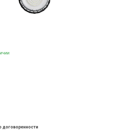
личии
о договоренности