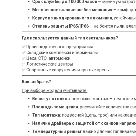
Срок службы до 100 000 часов
— минимум затрат 
Мгновенное включение без мерцания
— комфортн
Корпус из анодированного алюминия
, устойчив
Степень защиты IP65/IP66
— не боится пыли, влаг
Где используется данный тип светильников?
✅ Производственные предприятия
✅ Складские комплексы и терминалы
✅ Цеха, СТО, автомойки
✅ Логистические центры
✅ Спортивные сооружения и крытые арены
Как выбрать?
При выборе модели учитывайте:
Высоту потолков
: чем выше монтаж — тем выше м
Площадь помещения
: рассчитайте количество св
Тип монтажа
: подвесной (цепь, трос) или накладн
Наличие драйвера с защитой от скачков напряж
Температурный режим
: важно для неотапливаем