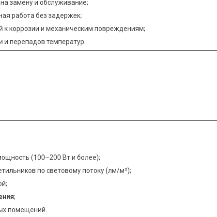
на замену и обслуживание;
ая работа без задержек;
ый к коррозии и механическим повреждениям;
и и перепадов температур.
ощность (100–200 Вт и более);
етильников по световому потоку (лм/м²);
ой;
ения
;
ых помещений.