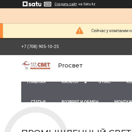
Создать сайт
на Satu.kz
Сейчас у компании н
+7 (708) 905-10-25
Proсвет
ГЛАВНАЯ
КАТАЛОГ
О НАС
КО
СТАТЬИ
ВОЗВРАТ И ОБМЕН
МОНТАЖ