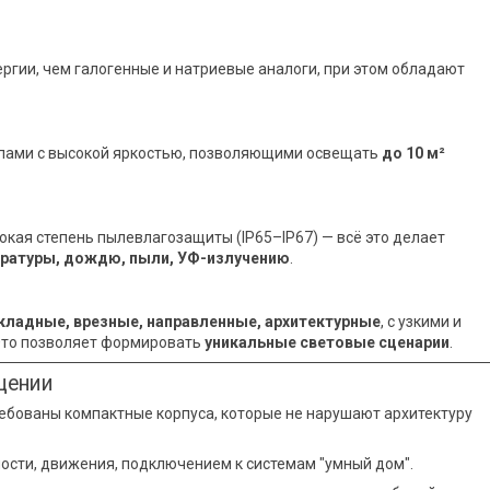
гии, чем галогенные и натриевые аналоги, при этом обладают
пами с высокой яркостью, позволяющими освещать
до 10 м²
окая степень пылевлагозащиты (IP65–IP67) — всё это делает
ературы, дождю, пыли, УФ-излучению
.
кладные, врезные, направленные, архитектурные
, с узкими и
Это позволяет формировать
уникальные световые сценарии
.
щении
ебованы компактные корпуса, которые не нарушают архитектуру
сти, движения, подключением к системам "умный дом".