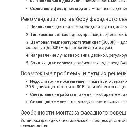
RGB-сценарии и димминг
— возможность менять цв
Солнечные фасадные модели
— идеальны для ме
Рекомендации по выбору фасадного св
Назначение
: для подсветки входной группы, декор
Тип крепления
: накладной, врезной, на кронштейн
Цветовая температура
: тёплый свет (3000K) — д
холодный (6000K) — для строгой архитектуры.
Направление луча
: вверх, вниз, двойной, регулир
Стиль и цвет корпуса
: подбирается под фасад (чё
Возможные проблемы и пути их решен
Недостаточное освещение
— чаще всего связано
20 Вт
для акцентного, и от
30 Вт
для общего освещен
Светильник не работает зимой
— выбирайте модел
Слепящий эффект
— используйте светильники с а
Особенности монтажа фасадного освещ
Установка фасадных светильников — процесс достаточ
рекомендации: