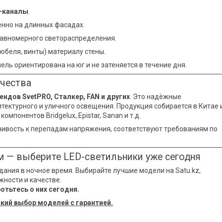
ь-каналы
.
нно на длинных фасадах.
авномерного светораспределения.
юбеля, винты) материалу стены.
ель ориентирована на юг и не затеняется в течение дня.
ачества
ндов SvetPRO, Сталкер, FAN и других
. Это надёжные
тектурного и уличного освещения. Продукция собирается в Китае 
мпонентов Bridgelux, Epistar, Sanan и т.д.
йчивость к перепадам напряжения, соответствуют требованиям по
 — выберите LED-светильники уже сегодня
здания в ночное время. Выбирайте лучшие модели на Satu.kz,
жности и качестве.
отьтесь о них сегодня.
окий выбор моделей с гарантией.