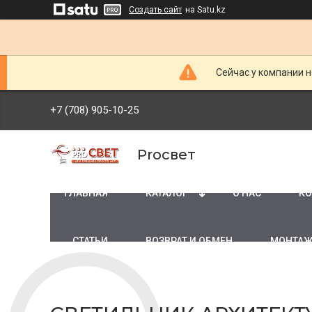
Создать сайт
на Satu.kz
Сейчас у компании н
+7 (708) 905-10-25
Proсвет
ГЛАВНАЯ
КАТАЛОГ
О НАС
КО
СТАТЬИ
ВОЗВРАТ И ОБМЕН
МОНТАЖ