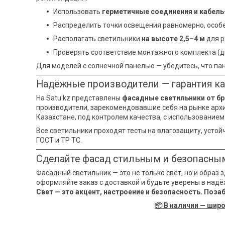
Использовать
герметичные соединения и кабел
Распределить точки освещения равномерно, особе
Располагать светильники
на высоте 2,5–4 м
для р
Проверять соответствие монтажного комплекта (д
Для моделей с солнечной панелью — убедитесь, что пан
Надёжные производители — гарантия к
На Satu.kz представлены
фасадные светильники от бре
производители, зарекомендовавшие себя на рынке архи
Казахстане, под контролем качества, с использованием ко
Все светильники проходят тесты на влагозащиту, усто
ГОСТ и ТР ТС.
Сделайте фасад стильным и безопасным
Фасадный светильник — это не только свет, но и образ 
оформляйте заказ с доставкой и будьте уверены в надё
Свет — это акцент, настроение и безопасность. Позаб
📦 В наличии — шир