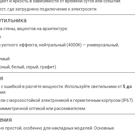
ет и яркость в зависимости от времени суток или событий.
ст, где затруднено подключение к электросети.
етильника
а стены, акцентов на архитектуре.
е.
ля уютного эффекта, нейтральный (4000K) — универсальный,
уемый.
рный, белый, серый, графит).
ия
 с ошибкой в расчёте мощности. Используйте светильники от
5 до
ия.
и с морозостойкой электроникой и герметичным корпусом (IP67).
симметричной оптикой или рассеивателем.
ения
но простой, особенно для накладных моделей. Основные