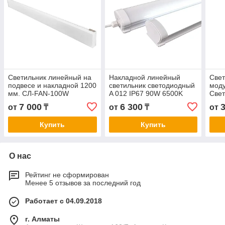
Светильник линейный на
Накладной линейный
Свет
подвесе и накладной 1200
светильник светодиодный
моду
мм. СЛ-FAN-100W
A 012 IP67 90W 6500K
Све
7 000
6 300
от
₸
от
₸
от
Купить
Купить
О нас
Рейтинг не сформирован
Менее 5 отзывов за последний год
Работает с 04.09.2018
г. Алматы