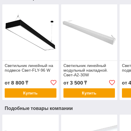
Светильник линейный на
Светильник линейный
Свет
подвесе Свет-FLY-96 W
модульный накладной.
подв
Свет-А2-30W
8 800
3 500
от
₸
от
₸
от
Купить
Купить
Подобные товары компании